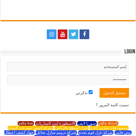
Login
تذكرني
نسيت كلمة المرور ؟
yalla shoot
سوريا لايف
الاسطورة لبث المباريات
yalla live
مستودعات تخزين اثاث
عزل اسطح بالرياض
شركة كشف تسربات المياه
بيتي فايبر
شركة عزل فوم بجدة
شركة ترميم منازل بحائل
جهاز كشف اعطال