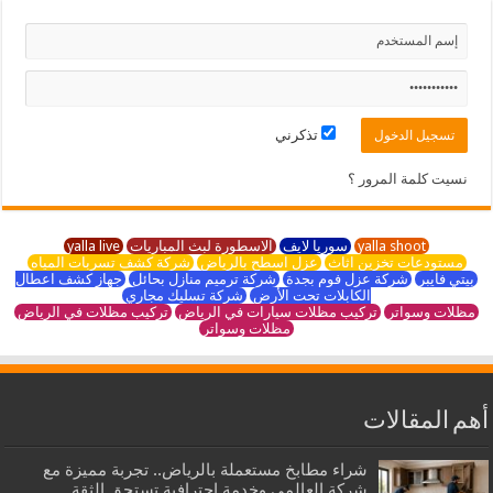
تذكرني
نسيت كلمة المرور ؟
yalla shoot
سوريا لايف
الاسطورة لبث المباريات
yalla live
مستودعات تخزين اثاث
عزل اسطح بالرياض
شركة كشف تسربات المياه
بيتي فايبر
شركة عزل فوم بجدة
شركة ترميم منازل بحائل
جهاز كشف اعطال
الكابلات تحت الأرض
شركة تسليك مجاري
مظلات وسواتر
تركيب مظلات سيارات في الرياض
تركيب مظلات في الرياض
مظلات وسواتر
أهم المقالات
شراء مطابخ مستعملة بالرياض.. تجربة مميزة مع
شركة العالمي وخدمة احترافية تستحق الثقة