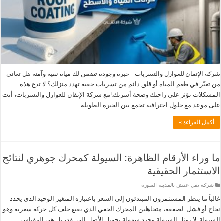
شركة الإتقان للعوازل والتسربات– خبرة وجودة تضمن لك مياه نقية وآمنة هل تعاني
من تغيّر في طعم المياه أو قلق دائم من تسربات خفية تهدد منزلك؟ لا تدع هذه
المشكلات تؤثر على راحتك وصحة أسرتك! مع شركة الإتقان للعوازل والتسربات، أنت
على موعد مع حلول احترافية تجمع بين الخبرة الطويلة …
أكمل القراءة »
ما وراء الأرقام الظاهرة: السيولة كمحرك جوهري لنتائج
الاستثمار الحقيقية
شركة نقل عفش بالمدينة المنورة
غالباً ما ينظر المستثمرون المبتدئون إلى السعر باعتباره المتغير الوحيد الذي يحدد
نجاح أو فشل الصفقة، متجاهلين المحرك الخفي الذي يقبع خلف كل حركة سعرية وهو
السيولة. لا تمثل السيولة مجرد سهولة تحويل الأصل إلى نقد، بل هي المقياس