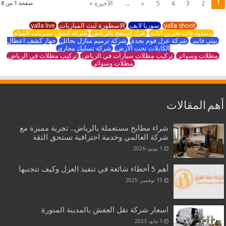
1
2
3
4
5
»
...
الأخيرة »
صفحة 1 من 8
yalla shoot
سوريا لايف
الاسطورة لبث المباريات
yalla live
مستودعات تخزين اثاث
عزل اسطح بالرياض
شركة كشف تسربات المياه
بيتي فايبر
شركة عزل فوم بجدة
شركة ترميم منازل بحائل
جهاز كشف اعطال
الكابلات تحت الأرض
شركة تسليك مجاري
مظلات وسواتر
تركيب مظلات سيارات في الرياض
تركيب مظلات في الرياض
مظلات وسواتر
أهم المقالات
شراء مطابخ مستعملة بالرياض.. تجربة مميزة مع
شركة العالمي وخدمة احترافية تستحق الثقة
1 يونيو، 2026
أهم 5 أخطاء شائعة في تنفيذ العزل وكيف تتجنبها
15 نوفمبر، 2025
اسعار شركة نقل العفش بالمدينة المنورة
1 مايو، 2023