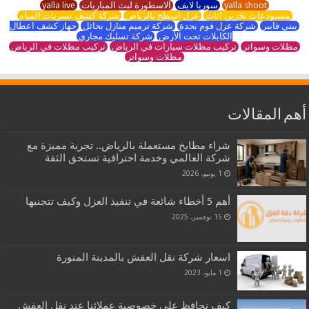
yalla shoot
سوريا لايف
الاسطورة لبث المباريات
yalla live
مستودعات تخزين اثاث
عزل اسطح بالرياض
شركة كشف تسربات المياه
بيتي فايبر
شركة عزل فوم بجدة
شركة ترميم منازل بحائل
جهاز كشف اعطال
الكابلات تحت الأرض
شركة تسليك مجاري
مظلات وسواتر
تركيب مظلات سيارات في الرياض
تركيب مظلات في الرياض
مظلات وسواتر
أهم المقالات
شراء مطابخ مستعملة بالرياض.. تجربة مميزة مع
شركة العالمي وخدمة احترافية تستحق الثقة
1 يونيو، 2026
أهم 5 أخطاء شائعة في تنفيذ العزل وكيف تتجنبها
15 نوفمبر، 2025
اسعار شركة نقل العفش بالمدينة المنورة
1 مايو، 2023
كيف نحافظ على خصوصية عملائنا عند نقل العفش