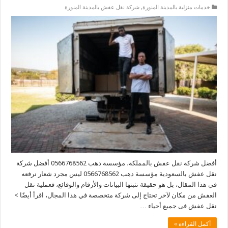
خدمات منزلية بالمدينة المنورة
,
شركة نقل عفش بالمدينة المنورة
أفضل شركة نقل عفش بالمملكة، مؤسسة دهب 0566768562 أفضل شركة
نقل عفش بالسعودية مؤسسة دهب 0566768562 ليس مجرد شعار نرفعه
في هذا المقال، بل هو حقيقة تثبتها البيانات والأرقام والوقائع، فعملية نقل
العفش من مكان لآخر تحتاج إلى شركة متخصصة في هذا المجال، اقرأ أيضًا >
نقل عفش فى جميع أحياء …
أكمل القراءة »