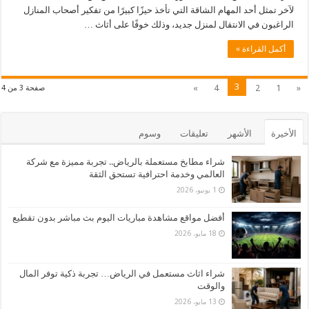
لآخر تمثل أحد المهام الشاقة التي تأخذ حيزًا كبيرًا من تفكير أصحاب المنازل
الراغبون في الانتقال لمنزل جديد، وذلك خوفًا على أثاث …
أكمل القراءة »
3
»
4
2
1
«
صفحة 3 من 4
الأخيرة
الأشهر
تعليقات
وسوم
شراء مطابخ مستعملة بالرياض.. تجربة مميزة مع شركة
العالمي وخدمة احترافية تستحق الثقة
1 يونيو، 2026
أفضل مواقع مشاهدة مباريات اليوم بث مباشر بدون تقطيع
18 مايو، 2026
شراء اثاث مستعمل في الرياض… تجربة ذكية توفر المال
والوقت
13 مايو، 2026