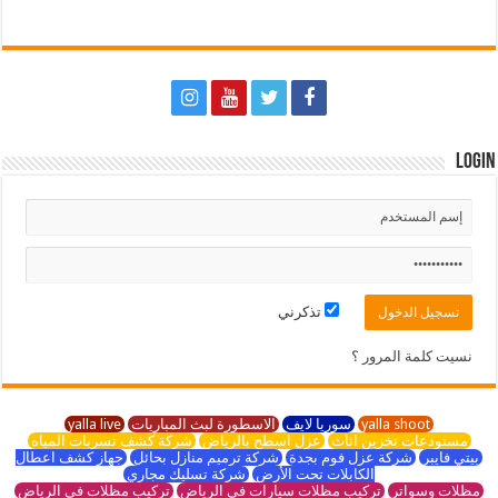
Login
تذكرني
نسيت كلمة المرور ؟
yalla shoot
سوريا لايف
الاسطورة لبث المباريات
yalla live
مستودعات تخزين اثاث
عزل اسطح بالرياض
شركة كشف تسربات المياه
بيتي فايبر
شركة عزل فوم بجدة
شركة ترميم منازل بحائل
جهاز كشف اعطال
الكابلات تحت الأرض
شركة تسليك مجاري
مظلات وسواتر
تركيب مظلات سيارات في الرياض
تركيب مظلات في الرياض