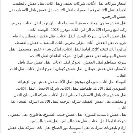
اسعار شركات نقل الأثاث، شركات تغليف ونقل اثاث، نقل عفش بالتغليف،
الابداع لنقل الاثاث، رقم الصفرات لنقل الاثاث، نقل عفش باقل الأسعار، نقل
عفش النرجس،
نقل عفش سلوى، محلات سوق السبت للاثاث، ان تريد لنقل الاثاث، معرض
ركنه لبيع وشراء الاثاث الراقي، اثاث مودرن 2023، الوصلة اثاث،
نقل عفش العدان، شركة الونش لنقل الاثاث، نقل عفش الفنطاس، ارقام
عربيات نقل العفش، أثاث منزلي مغربي، اثاث المنصف، عفش بالقسط،
كتالوج أثاث 2020 pdf، افاميا لنقل الاثاث، اماكن شراء عفش مستعمل، نقل
عفش المهبولة، نقل عفش البراق، شركة الطحان لنقل الاثاث،
شركه طماطم لنقل العفش، الجوكر لنقل الاثاث، نقل عفش بيتك بأقل
الاسعار، نقل عفش خيطان، نقل عفش كيفان، الفرح لنقل الاثاث، نقل اثاث
الفلل،
الفيحاء نقل اثاث، جوردان موفينج لنقل الأثاث، نقل عفش نور الزهراء،
السويدي لنقل الاثاث، طماطم لنقل الاثاث، شركة الاحسان لنقل الاثاث،
نقل عفش بيتك باقل الاسعار، العسلى لنقل الاثاث، شركة الفرسان للنقل
والتغليف، نقل عفش العقيلة، شركه الرحمه لنقل الاثاث، اشركة الفيحاء نقل
اثاث،
نقل عفش بالمدينةالمنورة، نقل عفش جليب الشيوخ، هافلوري نقل عفش، ،
شركة افاميا لنقل الاثاث، نقل عفشالرياض، نقل عفشبالرياض،
ارقام تليفونات شركات نقل الموبيليا، نور الصباح نقل اثاث، شركه نقل عفش