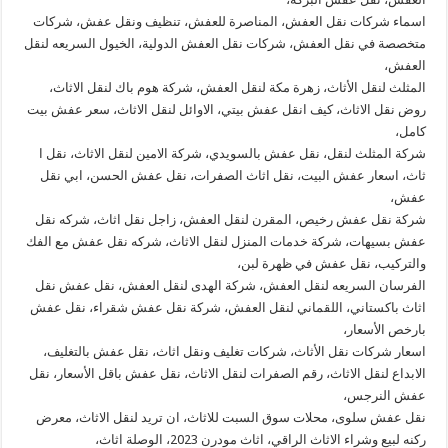
اسماء شركات نقل العفش، المناصرة للعفش، تنظيف ونقل عفش، شركات
متخصصة في نقل العفش، شركات نقل العفش الدولية، الخيول السريعه لنقل
العفش،
المثلث لنقل الأثاث، زهرة مكة لنقل العفش، شركة هوم باك لنقل الاثاث،
روض نقل الاثاث، كيف انقل عفش بيتي، الاوائل لنقل الاثاث، سعر عفش بيت
كامل،
شركة المثلث لنقل، نقل عفش بالسويدي، شركة الامين لنقل الاثاث، نقل ا
ثاث، اسعار عفش البيت، نقل اثاث الصفرات، نقل عفش الحسن، ابي نقل
عفش،
شركة نقل عفش رخيص، المقرن لنقل العفش، زاجل نقل اثاث، شركه نقل
عفش بسيهات، شركة خدمات المنزل لنقل الاثاث، شركه نقل عفش مع الفك
والتركيب، نقل عفش في ظهرة لبن،
الفرسان السريعه لنقل العفش، شركة الهدى لنقل العفش، نقل عفش نقل
اثاث باكستاني، اللقماني لنقل العفش، شركة نقل عفش شقراء، نقل عفش
بارخص الأسعار،
اسعار شركات نقل الأثاث، شركات تغليف ونقل اثاث، نقل عفش بالتغليف،
الابداع لنقل الاثاث، رقم الصفرات لنقل الاثاث، نقل عفش باقل الأسعار، نقل
عفش النرجس،
نقل عفش سلوى، محلات سوق السبت للاثاث، ان تريد لنقل الاثاث، معرض
ركنه لبيع وشراء الاثاث الراقي، اثاث مودرن 2023، الوصلة اثاث،