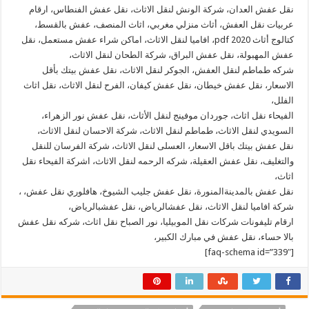
نقل عفش العدان، شركة الونش لنقل الاثاث، نقل عفش الفنطاس، ارقام
عربيات نقل العفش، أثاث منزلي مغربي، اثاث المنصف، عفش بالقسط،
كتالوج أثاث 2020 pdf، افاميا لنقل الاثاث، اماكن شراء عفش مستعمل، نقل
عفش المهبولة، نقل عفش البراق، شركة الطحان لنقل الاثاث،
شركه طماطم لنقل العفش، الجوكر لنقل الاثاث، نقل عفش بيتك بأقل
الاسعار، نقل عفش خيطان، نقل عفش كيفان، الفرح لنقل الاثاث، نقل اثاث
الفلل،
الفيحاء نقل اثاث، جوردان موفينج لنقل الأثاث، نقل عفش نور الزهراء،
السويدي لنقل الاثاث، طماطم لنقل الاثاث، شركة الاحسان لنقل الاثاث،
نقل عفش بيتك باقل الاسعار، العسلى لنقل الاثاث، شركة الفرسان للنقل
والتغليف، نقل عفش العقيلة، شركه الرحمه لنقل الاثاث، اشركة الفيحاء نقل
اثاث،
نقل عفش بالمدينةالمنورة، نقل عفش جليب الشيوخ، هافلوري نقل عفش، ،
شركة افاميا لنقل الاثاث، نقل عفشالرياض، نقل عفشبالرياض،
ارقام تليفونات شركات نقل الموبيليا، نور الصباح نقل اثاث، شركه نقل عفش
بالا حساء، نقل عفش في مبارك الكبير،
[faq-schema id=”339″]