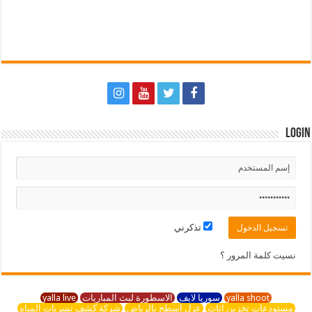
Login
تذكرني
نسيت كلمة المرور ؟
yalla shoot
سوريا لايف
الاسطورة لبث المباريات
yalla live
مستودعات تخزين اثاث
عزل اسطح بالرياض
شركة كشف تسربات المياه