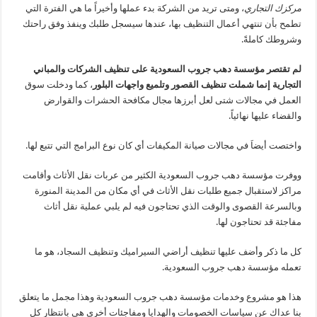
مركزك التجاري
، ومتى تريد من الشركة بدء عملها وأخيراً ما هي الفترة التي
تطمح بأن تنتهي أعمال التنظيف بها، عندها سيسجل طلبك وينفذ وفق راحتك
وشروطك كاملةً.
لم تقتصر مؤسسة دهب جروب السعودية على تنظيف الشركات والمباني
التجارية إنما شملت تنظيف القصور وتلميع واجهات البلور
، كما ودخلت سوق
العمل في مجالات شتى لعل أبرزها مجال مكافحة الحشرات والقوارض
والقضاء عليها نهائياً.
واختصت أيضاَ في مجالات صيانة المكيفات أي كان نوع البرامج التي تتبع لها.
ووفرت مؤسسة دهب جروب السعودية الكثير من عربات نقل الأثاث وأقامت
مراكز لاستقبال جميع طلبات نقل الأثاث في أي مكان من المدينة المنورة
وبالسرعة القصوى والوقت الذي تحتاجون فيه لم يلبي عملية نقل أثاث
مفاجئة قد تحتاجون لها.
كل ما ذكر وأضف عليها تنظيف أراضي السيراميك وتنظيف السجاد، هو ما
تعمله مؤسسة دهب جروب السعودية.
هذا هو مشروع وخدمات مؤسسة دهب جروب السعودية وهذا مجمل ما يتعلق
بنا عداك عن سياسات الخصومات والهدايا ومفاجئات أخرى هي بانتظار كل