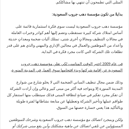
المثلى التي تطمحون أن تنتهي بها مشاكلكم.
بدايةً من تكون مؤسسة دهب جروب السعودية:
مؤسسة دهب جروب السعودية ليست سوى فكرة استثمارية قائمة على
أساس امتلاك شركة كبيرة تستقطب وتضم إليها أهم كوادر وخبرات العاملة
في مجالاتِ التنظيف ومجالاتٍ أخرى شتى، تمتلك آليات ضخمة ومعداتٍ حديثة
وأعداد من الموظفين والعمال في مجالين الإداري والمهني والذي هم على قدر
تطلعات تلك الشركة التي كانت مجرد فكرة في البداية.
في عام 2009 اختير الوقت المناسب لكي تعلن مؤسسة دهب جروب
السعودية عن إقامة شركتها وبدء اقتحامها سوق العمل في المدينة المنورة
،
وذلك ضمن مجال تنظيف المباني الضخمة التي لا يخلو شارع من شوارع
المدينة المنورة إلا ويتواجد فيه أكثر من مبنى كبير وعالي وإن أرادت الشركة
أن تفكر مجرد تفكير في صيانةٍ لنظافة المبنى فذلك سيتطلب منها استنفار كل
طواقم عملها وتأخير الشركة وتعطيلها عن متابعة نشاطاتها لفترة طويلة
وبالتأكيد هذا يعني خسارة حصتها من السوق.
ولكن وبمجرد اتصالك مع مؤسسة دهب جروب السعودية وشرحك للموظفين
المسؤولين عن تلقي اتصالك عن ماهية مشكلتك وأين يقع مبنى شركتك أو