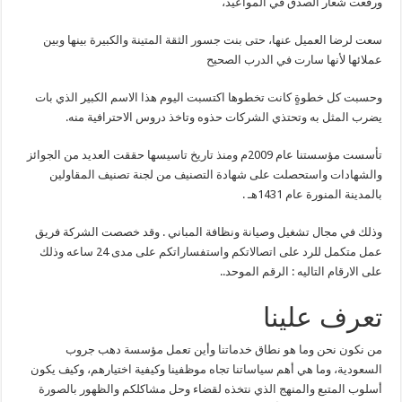
ورفعت شعار الصدق في المواعيد،
سعت لرضا العميل عنها، حتى بنت جسور الثقة المتينة والكبيرة بينها وبين
عملائها لأنها سارت في الدرب الصحيح
وحسبت كل خطوةٍ كانت تخطوها اكتسبت اليوم هذا الاسم الكبير الذي بات
يضرب المثل به وتحتذي الشركات حذوه وتاخذ دروس الاحترافية منه.
تأسست مؤسستنا عام 2009م ومنذ تاريخ تاسيسها حققت العديد من الجوائز
والشهادات واستحصلت على شهادة التصنيف من لجنة تصنيف المقاولين
بالمدينة المنورة عام 1431هـ .
وذلك في مجال تشغيل وصيانة ونظافة المباني . وقد خصصت الشركة فريق
عمل متكمل للرد على اتصالاتكم واستفساراتكم على مدى 24 ساعه وذلك
على الارقام التاليه : الرقم الموحد..
تعرف علينا
من نكون نحن وما هو نطاق خدماتنا وأين تعمل مؤسسة دهب جروب
السعودية، وما هي أهم سياساتنا تجاه موظفينا وكيفية اختيارهم، وكيف يكون
أسلوب المتبع والمنهج الذي نتخذه لقضاء وحل مشاكلكم والظهور بالصورة