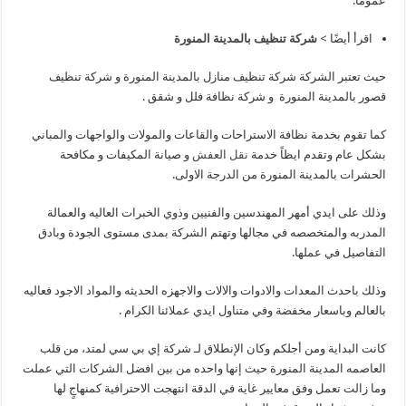
عموما.
اقرأ أيضًا >
شركة تنظيف بالمدينة المنورة
حيث تعتبر الشركة شركة تنظيف منازل بالمدينة المنورة و شركة تنظيف
قصور بالمدينة المنورة و شركة نظافة فلل و شقق .
كما تقوم بخدمة نظافة الاستراحات والقاعات والمولات والواجهات والمباني
بشكل عام وتقدم ايظاً خدمة
نقل العفش
و صيانة المكيفات و مكافحة
الحشرات بالمدينة المنورة من الدرجة الاولى.
وذلك على ايدي أمهر المهندسين والفنيين وذوي الخبرات العاليه والعمالة
المدربه والمتخصصه في مجالها وتهتم الشركة بمدى مستوى الجودة وبادق
التفاصيل في عملها.
وذلك باحدث المعدات والادوات والالات والاجهزه الحديثه والمواد الاجود فعاليه
بالعالم وباسعار مخفضة وفي متناول ايدي عملائنا الكرام .
كانت البداية ومن أجلكم وكان الإنطلاق لـ شركة إي بي سي لمتد، من قلب
العاصمه المدينة المنورة حيث إنها واحده من بين افضل الشركات التي عملت
وما زالت تعمل وفق معايير غاية في الدقة انتهجت الاحترافية كمنهاجٍ لها