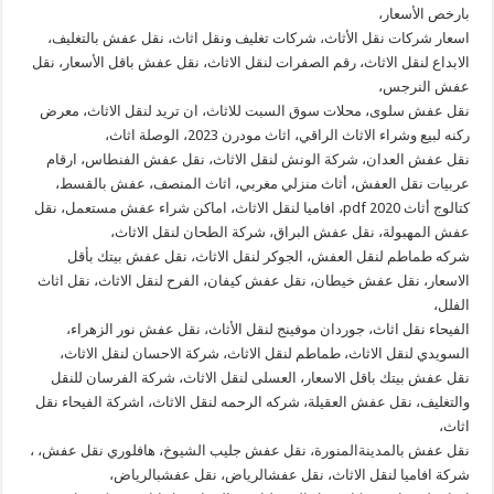
بارخص الأسعار،
اسعار شركات نقل الأثاث، شركات تغليف ونقل اثاث، نقل عفش بالتغليف،
الابداع لنقل الاثاث، رقم الصفرات لنقل الاثاث، نقل عفش باقل الأسعار، نقل
عفش النرجس،
نقل عفش سلوى، محلات سوق السبت للاثاث، ان تريد لنقل الاثاث، معرض
ركنه لبيع وشراء الاثاث الراقي، اثاث مودرن 2023، الوصلة اثاث،
نقل عفش العدان، شركة الونش لنقل الاثاث، نقل عفش الفنطاس، ارقام
عربيات نقل العفش، أثاث منزلي مغربي، اثاث المنصف، عفش بالقسط،
كتالوج أثاث 2020 pdf، افاميا لنقل الاثاث، اماكن شراء عفش مستعمل، نقل
عفش المهبولة، نقل عفش البراق، شركة الطحان لنقل الاثاث،
شركه طماطم لنقل العفش، الجوكر لنقل الاثاث، نقل عفش بيتك بأقل
الاسعار، نقل عفش خيطان، نقل عفش كيفان، الفرح لنقل الاثاث، نقل اثاث
الفلل،
الفيحاء نقل اثاث، جوردان موفينج لنقل الأثاث، نقل عفش نور الزهراء،
السويدي لنقل الاثاث، طماطم لنقل الاثاث، شركة الاحسان لنقل الاثاث،
نقل عفش بيتك باقل الاسعار، العسلى لنقل الاثاث، شركة الفرسان للنقل
والتغليف، نقل عفش العقيلة، شركه الرحمه لنقل الاثاث، اشركة الفيحاء نقل
اثاث،
نقل عفش بالمدينةالمنورة، نقل عفش جليب الشيوخ، هافلوري نقل عفش، ،
شركة افاميا لنقل الاثاث، نقل عفشالرياض، نقل عفشبالرياض،