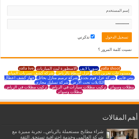
تذكرني
نسيت كلمة المرور ؟
yalla shoot
سوريا لايف
الاسطورة لبث المباريات
yalla live
مستودعات تخزين اثاث
عزل اسطح بالرياض
شركة كشف تسربات المياه
بيتي فايبر
شركة عزل فوم بجدة
شركة ترميم منازل بحائل
جهاز كشف اعطال
الكابلات تحت الأرض
شركة تسليك مجاري
مظلات وسواتر
تركيب مظلات سيارات في الرياض
تركيب مظلات في الرياض
مظلات وسواتر
أهم المقالات
شراء مطابخ مستعملة بالرياض.. تجربة مميزة مع
شركة العالمي وخدمة احترافية تستحق الثقة