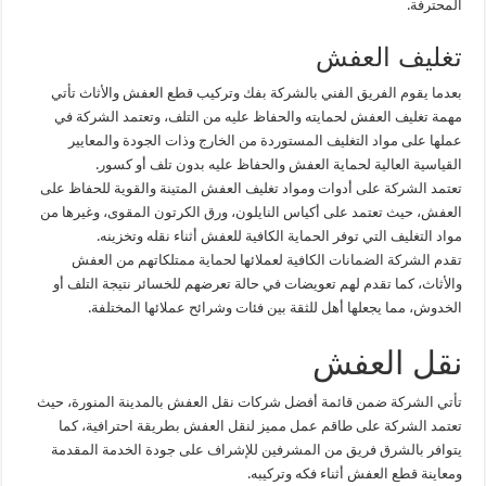
المحترفة.
تغليف العفش
بعدما يقوم الفريق الفني بالشركة بفك وتركيب قطع العفش والأثاث تأتي
مهمة تغليف العفش لحمايته والحفاظ عليه من التلف، وتعتمد الشركة في
عملها على مواد التغليف المستوردة من الخارج وذات الجودة والمعايير
القياسية العالية لحماية العفش والحفاظ عليه بدون تلف أو كسور.
تعتمد الشركة على أدوات ومواد تغليف العفش المتينة والقوية للحفاظ على
العفش، حيث تعتمد على أكياس النايلون، ورق الكرتون المقوى، وغيرها من
مواد التغليف التي توفر الحماية الكافية للعفش أثناء نقله وتخزينه.
تقدم الشركة الضمانات الكافية لعملائها لحماية ممتلكاتهم من العفش
والأثاث، كما تقدم لهم تعويضات في حالة تعرضهم للخسائر نتيجة التلف أو
الخدوش، مما يجعلها أهل للثقة بين فئات وشرائح عملائها المختلفة.
نقل العفش
تأتي الشركة ضمن قائمة أفضل شركات نقل العفش بالمدينة المنورة، حيث
تعتمد الشركة على طاقم عمل مميز لنقل العفش بطريقة احترافية، كما
يتوافر بالشرق فريق من المشرفين للإشراف على جودة الخدمة المقدمة
ومعاينة قطع العفش أثناء فكه وتركيبه.