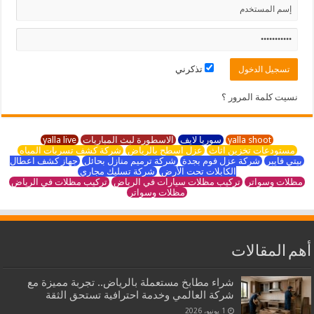
تذكرني
نسيت كلمة المرور ؟
yalla shoot
سوريا لايف
الاسطورة لبث المباريات
yalla live
مستودعات تخزين اثاث
عزل اسطح بالرياض
شركة كشف تسربات المياه
بيتي فايبر
شركة عزل فوم بجدة
شركة ترميم منازل بحائل
جهاز كشف اعطال
الكابلات تحت الأرض
شركة تسليك مجاري
مظلات وسواتر
تركيب مظلات سيارات في الرياض
تركيب مظلات في الرياض
مظلات وسواتر
أهم المقالات
شراء مطابخ مستعملة بالرياض.. تجربة مميزة مع
شركة العالمي وخدمة احترافية تستحق الثقة
1 يونيو، 2026