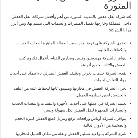
المنورة
تُعد شركة نقل عفش بالمدينة المنورة من أهم وأفضل شركات نقل العفش
داخل المملكة وخارجها بفضل المميزات والسمات التي تتسم بها، ومن أبرز
مزايا الشركة:
تحتوي الشركة على فريق مدرب من العمالة الماهرة أصحاب الخبرات
والكفاءات العالية.
يتوافر بالشركة مهندسين وفنيين ونجارين للقيام بأعمال فك وتركيب
العفش والأثاث بجميع أنواعه.
تقدم الشركة خدمات تخزين وتغليف العفش المنزلي بالاعتماد على أحدث
مواد التغليف لحمايته.
تخزن الشركة العفش في مخازنها ومستودعاتها للحفاظ عليه من التلف
والخدوش لحين تسليمه للعميل.
تعتمد الشركة في عملها على أحدث الأجهزة والتقنيات والمعدات الحديثة
والسيارات المجهزة لنقل العفش بكل سهولة ويسر.
يتوافر بالشركة أوناش ورافعات لرفع وتنزيل قطع العفش كبيرة الحجم
والضخمة من الأدوار العالية.
تلتزم الشركة بمواعيد تسليم العفش ونقله من مكان العميل لمخازنها