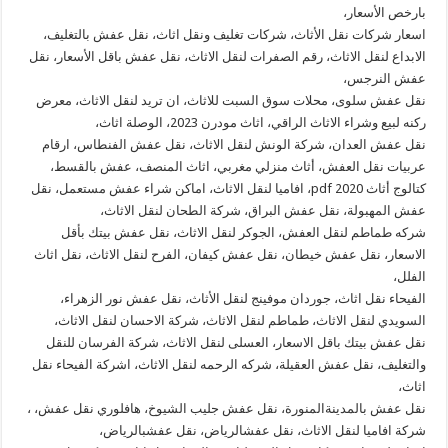
بارخص الأسعار،
اسعار شركات نقل الأثاث، شركات تغليف ونقل اثاث، نقل عفش بالتغليف،
الابداع لنقل الاثاث، رقم الصفرات لنقل الاثاث، نقل عفش باقل الأسعار، نقل
عفش النرجس،
نقل عفش سلوى، محلات سوق السبت للاثاث، ان تريد لنقل الاثاث، معرض
ركنه لبيع وشراء الاثاث الراقي، اثاث مودرن 2023، الوصلة اثاث،
نقل عفش العدان، شركة الونش لنقل الاثاث، نقل عفش الفنطاس، ارقام
عربيات نقل العفش، أثاث منزلي مغربي، اثاث المنصف، عفش بالقسط،
كتالوج أثاث 2020 pdf، افاميا لنقل الاثاث، اماكن شراء عفش مستعمل، نقل
عفش المهبولة، نقل عفش البراق، شركة الطحان لنقل الاثاث،
شركه طماطم لنقل العفش، الجوكر لنقل الاثاث، نقل عفش بيتك بأقل
الاسعار، نقل عفش خيطان، نقل عفش كيفان، الفرح لنقل الاثاث، نقل اثاث
الفلل،
الفيحاء نقل اثاث، جوردان موفينج لنقل الأثاث، نقل عفش نور الزهراء،
السويدي لنقل الاثاث، طماطم لنقل الاثاث، شركة الاحسان لنقل الاثاث،
نقل عفش بيتك باقل الاسعار، العسلى لنقل الاثاث، شركة الفرسان للنقل
والتغليف، نقل عفش العقيلة، شركه الرحمه لنقل الاثاث، اشركة الفيحاء نقل
اثاث،
نقل عفش بالمدينةالمنورة، نقل عفش جليب الشيوخ، هافلوري نقل عفش، ،
شركة افاميا لنقل الاثاث، نقل عفشالرياض، نقل عفشبالرياض،