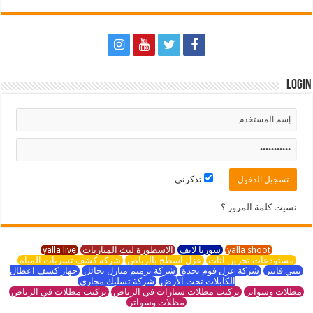
Login
تذكرني
نسيت كلمة المرور ؟
yalla shoot
سوريا لايف
الاسطورة لبث المباريات
yalla live
مستودعات تخزين اثاث
عزل اسطح بالرياض
شركة كشف تسربات المياه
بيتي فايبر
شركة عزل فوم بجدة
شركة ترميم منازل بحائل
جهاز كشف اعطال
الكابلات تحت الأرض
شركة تسليك مجاري
مظلات وسواتر
تركيب مظلات سيارات في الرياض
تركيب مظلات في الرياض
مظلات وسواتر