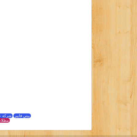
بيتي فايبر
شركة ع
مظلات