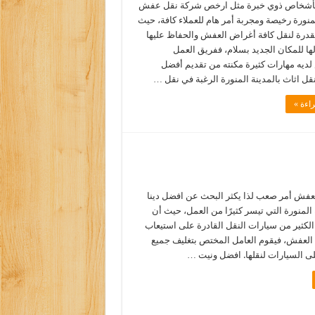
 بأشخاص ذوي خبرة مثل ارخص شركة نقل عفش
لمنورة رخيصة ومجربة أمر هام للعملاء كافة، حيث
قدرة لنقل كافة أغراض العفش والحفاظ عليها
ا للمكان الجديد بسلام، ففريق العمل
ديه مهارات كثيرة مكنته من تقديم أفضل
قل اثاث بالمدينة المنورة الرغبة في نقل …
اءة »
لعفش أمر صعب لذا يكثر البحث عن افضل دينا
 المنورة التي تيسر كثيرًا من العمل، حيث أن
لكثير من سيارات النقل القادرة على استيعاب
العفش، فيقوم العامل المختص بتغليف جميع
لى السيارات لنقلها. افضل ونيت …