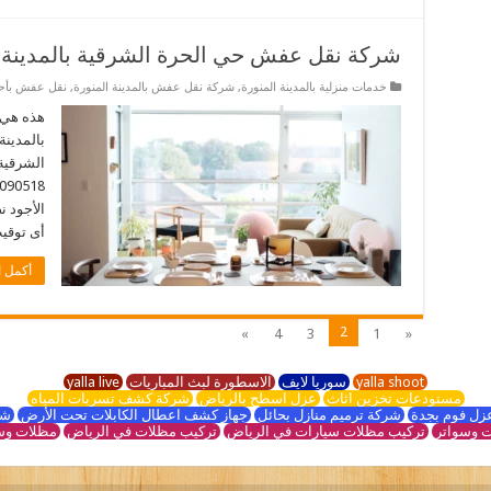
شركة نقل عفش حي الحرة الشرقية بالمدينة ا
خدمات منزلية بالمدينة المنورة
,
شركة نقل عفش بالمدينة المنورة
,
نقل عفش بأحيا
هذه هي 
بالمدينة
الشرقية 
الأجود 
أى توقيت. 
أكمل ا
2
»
4
3
1
«
yalla shoot
سوريا لايف
الاسطورة لبث المباريات
yalla live
مستودعات تخزين اثاث
عزل اسطح بالرياض
شركة كشف تسربات المياه
زل فوم بجدة
شركة ترميم منازل بحائل
جهاز كشف اعطال الكابلات تحت الأرض
شر
 وسواتر
تركيب مظلات سيارات في الرياض
تركيب مظلات في الرياض
مظلات وس