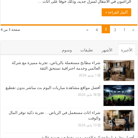
الراغبون في الانتقال لمنزل جديد، وذلك خوفًا على أثاث …
أكمل القراءة »
3
»
4
2
1
«
صفحة 3 من 4
الأخيرة
الأشهر
تعليقات
وسوم
شراء مطابخ مستعملة بالرياض.. تجربة مميزة مع شركة
العالمي وخدمة احترافية تستحق الثقة
1 يونيو، 2026
أفضل مواقع مشاهدة مباريات اليوم بث مباشر بدون تقطيع
18 مايو، 2026
شراء اثاث مستعمل في الرياض… تجربة ذكية توفر المال
والوقت
13 مايو، 2026
أفضل تطبيق لمتابعة كرة القدم بدون تقطيع وبجودة عالية