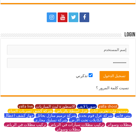
Login
تذكرني
نسيت كلمة المرور ؟
yalla shoot
سوريا لايف
الاسطورة لبث المباريات
yalla live
مستودعات تخزين اثاث
عزل اسطح بالرياض
شركة كشف تسربات المياه
بيتي فايبر
شركة عزل فوم بجدة
شركة ترميم منازل بحائل
جهاز كشف اعطال
الكابلات تحت الأرض
شركة تسليك مجاري
مظلات وسواتر
تركيب مظلات سيارات في الرياض
تركيب مظلات في الرياض
مظلات وسواتر