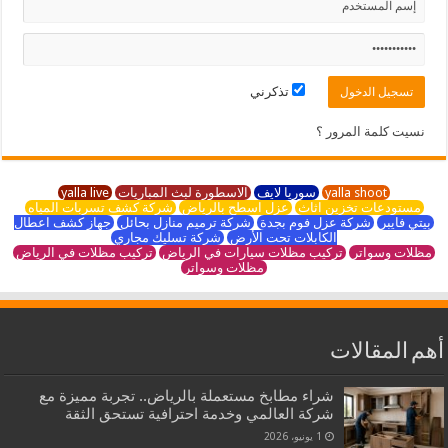
تذكرني
نسيت كلمة المرور ؟
yalla shoot
سوريا لايف
الاسطورة لبث المباريات
yalla live
مستودعات تخزين اثاث
عزل اسطح بالرياض
شركة كشف تسربات المياه
بيتي فايبر
شركة عزل فوم بجدة
شركة ترميم منازل بحائل
جهاز كشف اعطال
الكابلات تحت الأرض
شركة تسليك مجاري
مظلات وسواتر
تركيب مظلات سيارات في الرياض
تركيب مظلات في الرياض
مظلات وسواتر
أهم المقالات
شراء مطابخ مستعملة بالرياض.. تجربة مميزة مع
شركة العالمي وخدمة احترافية تستحق الثقة
1 يونيو، 2026