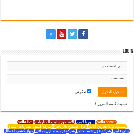
Login
تذكرني
نسيت كلمة المرور ؟
yalla shoot
سوريا لايف
الاسطورة لبث المباريات
yalla live
مستودعات تخزين اثاث
عزل اسطح بالرياض
شركة كشف تسربات المياه
بيتي فايبر
شركة عزل فوم بجدة
شركة ترميم منازل بحائل
جهاز كشف اعطال