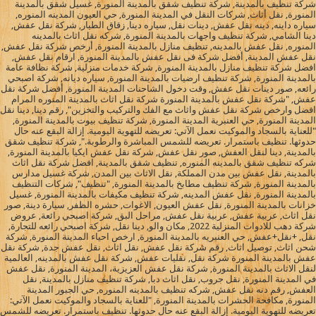
شركة تنظيف بالمدينة, شركة تنظيف شقق بالمدينة المنورة, غسيل شقق بالمدينة
المنورة, نقل أثاث, شركات النقل في المدينة المنورة, حي العيون المدينه المنوره,
سياره داينه, دينه نقل عفش, دينات نقل, سياره دينا, زقاق الطيار, شركة نقل عفش,
دينا الشامي, شركة تنظيف واجهات بالمدينة المنورة, شركه نقل اثاث بالمدينه
المنوره, نقل عفش بالمدينه, تنظيف منازل بالمدينة المنورة, أرخص شركة نقل عفش,
نقل عفش المدينة, أفضل شركة فى نقل عفش بالمدينة المنورة, ارقام نقل عفش,
افضل شركة تنظيف منازل بالمدينة المنورة, شركة خدمات منزلية, شركة نظافة عامة
بالمدينة المنورة, شركة تنظيف ارضيات بالمدينة المنورة, سياره ديانه, شركة اصبحي
رائعه, صور دينات نقل عفش, وقت دخول الشاحنات المدينة المنورة, أفضل شركة نقل
عفش, "شركة نقل عفش بالمدينة المنورة شركة نقل اثاث بالمدينة المنوره المرام
افضل وارخص شركة نقل عفش واثاث مع الفك والتركيب والتخزين", رقم دينا, دينا نقل
المدينة المنورة, حي العنبرية المدينة المنورة, شركة تنظيف بيوت بالمدينة المنورة,
"للعناية بالسجاد والموكيت نعمل الآتي: تعريضه للتهوية اليومية. إزالة البقع عنه حال
حدوثها. تنظيف باستمرار. تعريضه للشمس المباشرة والرطوبة.", شركة تنظيف شقق
بالمدينة, دينا لنقل العفش, صور نقل عفش, شركة نقل عفش ايكيا بالمدينة المنورة,
شركه تنظيف شقق بالمدينه المنوره, تنظيف شقق بالمدينة, افضل شركة نقل اثاث
بالمدينة, نقل عفش بين مدن المملكة, نقل الاثاث بين المدن, شركة غسيل مدارس
بالمدينة المنورة, شركة تنظيف مطابخ بالمدينة المنورة, "تنظيف", شركات التنظيف
بالمدينة المنورة, نقل عفش المدينه, شركة تنظيف مكيفات بالمدينة المنورة, غسيل
خزانات بالمدينة المنورة, نقل عفش العيون, الاغوات, حشره الظفر, سيارة دينة, صور
نقل اثاث, عربية عفش, عربية نقل عفش, مراحل البق, شركة اصبحي رائعة, عروض
شركة دهب للادوات المنزلية 2022, مكان والو, دينا نقل, شركة اصبحي رائعه للتجارة,
نقل, +نقل+عفش, حي العنبريه بالمدينة المنورة, ارخص احياء المدينة المنورة, شركة
شحن اثاث, توصيل اثاث, رقم شركة نقل عفش, نقل اثاث, نقل عفش جدة, شركة نقل
عفش بالمدينة المنورة شركة نقل, نقليات عفش, شركة نقل عفش بالمدينه, العالمية
لنقل الاثاث بالمدينة المنورة, شركة نقل عفش العزيزية، المدينة المنورة, نقل عفش
في المدينة المنورة, نقل جروب, نقل اثاث دبا, شركة تنظيف منازل بالمدينة, نقل
العفش, رقم دنه نقل عفش, شركه تنظيف بالمدينه المنوره, حي الجبور المدينة
المنورة, مكافحة الحشرات بالمدينة المنورة, "للعناية بالسجاد والموكيت نعمل الآتي:
تعريضه للتهوية اليومية. إزالة البقع عنه حال حدوثها. تنظيف باستمرار. تعريضه للشمس