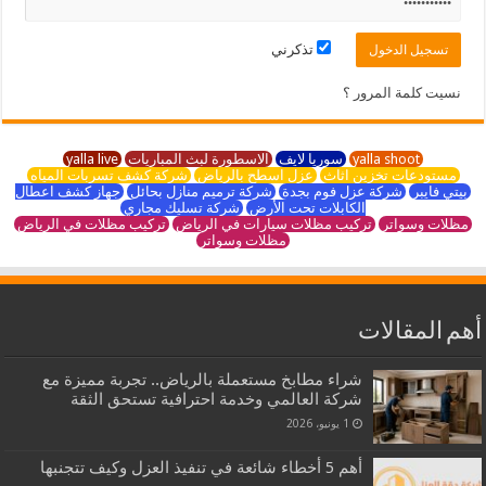
تذكرني
نسيت كلمة المرور ؟
yalla shoot
سوريا لايف
الاسطورة لبث المباريات
yalla live
مستودعات تخزين اثاث
عزل اسطح بالرياض
شركة كشف تسربات المياه
بيتي فايبر
شركة عزل فوم بجدة
شركة ترميم منازل بحائل
جهاز كشف اعطال
الكابلات تحت الأرض
شركة تسليك مجاري
مظلات وسواتر
تركيب مظلات سيارات في الرياض
تركيب مظلات في الرياض
مظلات وسواتر
أهم المقالات
شراء مطابخ مستعملة بالرياض.. تجربة مميزة مع
شركة العالمي وخدمة احترافية تستحق الثقة
1 يونيو، 2026
أهم 5 أخطاء شائعة في تنفيذ العزل وكيف تتجنبها