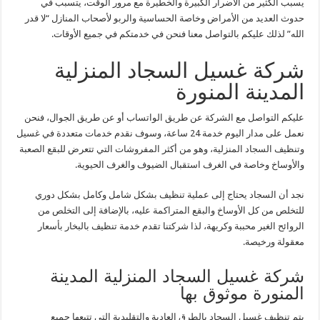
يسبب الكثير من الأضرار الكبيرة والخطيرة مع مرور الوقت، يتسبب في
حدوث العديد من الأمراض وخاصة الحساسية والربو لأصحاب المنازل “لا قدر
الله” لذلك عليكم بالتواصل معنا فنحن في خدمتكم في جميع الأوقات.
شركة غسيل السجاد المنزلية
المدينة المنورة
عليكم التواصل مع الشركة عن طريق الواتساب أو عن طريق الجوال، فنحن
نعمل على مدار اليوم خدمة 24 ساعة، وسوف نقدم خدمات متعددة في غسيل
وتنظيف السجاد المنزلية، وهو من أكثر المفروشات التي تتعرض للبقع الصعبة
والأوساخ وخاصة في الغرف استقبال الضيوف والغرف الحيوية.
نجد أن السجاد يحتاج إلى عملية تنظيف بشكل شامل وكامل بشكل دوري
للتخلص من كل الأوساخ والبقع المتراكمة عليه، بالإضافة إلى التخلص من
الروائح الغير محببة وكريهة، لذا شركتنا تقدم خدمة تنظيف بالبخار بأسعار
معقولة ورخيصة.
شركة غسيل السجاد المنزلية المدينة
المنورة موثوق بها
يتم تنظيف غسيل السجاد بالطرق العادية والتقليدية التي تتبعها جميع