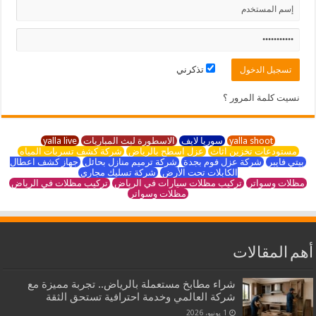
تذكرني
نسيت كلمة المرور ؟
yalla shoot
سوريا لايف
الاسطورة لبث المباريات
yalla live
مستودعات تخزين اثاث
عزل اسطح بالرياض
شركة كشف تسربات المياه
بيتي فايبر
شركة عزل فوم بجدة
شركة ترميم منازل بحائل
جهاز كشف اعطال
الكابلات تحت الأرض
شركة تسليك مجاري
مظلات وسواتر
تركيب مظلات سيارات في الرياض
تركيب مظلات في الرياض
مظلات وسواتر
أهم المقالات
شراء مطابخ مستعملة بالرياض.. تجربة مميزة مع
شركة العالمي وخدمة احترافية تستحق الثقة
1 يونيو، 2026