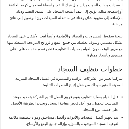
السيدات وربات البيوت وذلك مثل فرك البقع بواسطة استعمال كريم الحلاقة
أو إسفنجة مبللة، تؤدي إلى تلف أنسجة السجاد على المدى البعيد، وذلك
بالإضافة إلى مجهود شاق وعناء في ما تبذله السيدات دون الوصول إلى نتائج
مرضية.
نتيجة سقوط المشروبات والعصائر والأطعمة وأيضاً لعب الأطفال على السجاد
بشكل مستمر، وسوف نخلصك من جميع البقع والروائح المزعجة المنبعثة منها
مع مرور الوقت دون القيام بعمليات التنظيف، فنحن نقدم خدمات على أعلى
مستوى وبأسعار ممتازة.
خطوات تنظيف السجاد
شركتنا تعتبر من الشركات الرائدة والمتميزة في غسيل السجاد المنزلية
المدينة المنورة وذلك من خلال إتباع الخطوات التالية:
قبل القيام بعملية تنظيف يقوم فريق العمل التابع للشركة بتحديد موعد
المناسب للعميل، من أجل فحص معاينة السجاد وتحديد الطريقة الأفضل
على حسب نوع السجاد.
يتم تجهيز أفضل المعدات والأدوات وأفضل مساحيق ومواد تنظيفية ملائمة
لنوعية السجاد الموجودة بالمنزل، وإزالة جميع البقع والأوساخ.