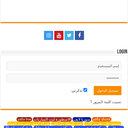
Login
تذكرني
نسيت كلمة المرور ؟
yalla shoot
سوريا لايف
الاسطورة لبث المباريات
yalla live
مستودعات تخزين اثاث
عزل اسطح بالرياض
شركة كشف تسربات المياه
بيتي فايبر
شركة عزل فوم بجدة
شركة ترميم منازل بحائل
جهاز كشف اعطال