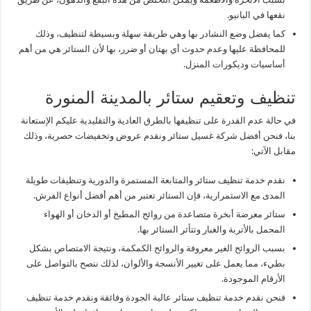
نقعها في البانيو.
كما يفضل وضع النشادر بها وهي طريقة سهلة وبسيطة لتنظيف، وذلك
للمحافظة عليها وعدم حدوث أي بهتان أو ضرر، بها لأن الستائر هي من أهم
أساسيات وديكورات المنزل.
تنظيف وتعقيم ستائر بالمدينة المنورة
في حالة عدم القدرة على تنظيفها بالطرق العادية والتقليدية عليكم الإستعانة
بنا، فنحن أفضل شركة غسيل ستائر ونقدم عروض وتخفيضات حصرية، وذلك
مقابل الآتي:
نقدم خدمة تنظيف ستائر والمتابعة المستمرة والدورية وتنظيفات طويلة
المدى مع الاستمرارية، فإن الستائر تعتبر من أهم أفضل أنواع الفرش.
ستائر معرضة أبخرة متصاعدة من روائح المطبخ أو الدخان أو الهواء
المحمل بالأتربة والغبار وتتأثر الستائر بها.
بسبب الروائح الغير معروفة والروائح الكمكمة، ونتيجة الامتصاص بشكل
بطيء، مما يعمل على تغيير الأنسجة والألوان، لذلك ننصح بالتواصل على
الأرقام الموجودة.
فنحن نقدم خدمة تنظيف ستائر عالية الجودة وفائقة ونقدم خدمة تنظيف