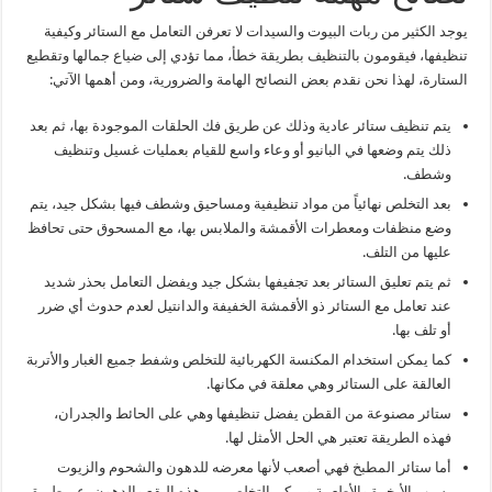
يوجد الكثير من ربات البيوت والسيدات لا تعرفن التعامل مع الستائر وكيفية
تنظيفها، فيقومون بالتنظيف بطريقة خطأ، مما تؤدي إلى ضياع جمالها وتقطيع
الستارة، لهذا نحن نقدم بعض النصائح الهامة والضرورية، ومن أهمها الآتي:
يتم تنظيف ستائر عادية وذلك عن طريق فك الحلقات الموجودة بها، ثم بعد
ذلك يتم وضعها في البانيو أو وعاء واسع للقيام بعمليات غسيل وتنظيف
وشطف.
بعد التخلص نهائياً من مواد تنظيفية ومساحيق وشطف فيها بشكل جيد، يتم
وضع منظفات ومعطرات الأقمشة والملابس بها، مع المسحوق حتى تحافظ
عليها من التلف.
ثم يتم تعليق الستائر بعد تجفيفها بشكل جيد ويفضل التعامل بحذر شديد
عند تعامل مع الستائر ذو الأقمشة الخفيفة والدانتيل لعدم حدوث أي ضرر
أو تلف بها.
كما يمكن استخدام المكنسة الكهربائية للتخلص وشفط جميع الغبار والأتربة
العالقة على الستائر وهي معلقة في مكانها.
ستائر مصنوعة من القطن يفضل تنظيفها وهي على الحائط والجدران،
فهذه الطريقة تعتبر هي الحل الأمثل لها.
أما ستائر المطبخ فهي أصعب لأنها معرضه للدهون والشحوم والزيوت
بسبب الأبخرة والأطعمة ويمكن التخلص من هذه البقع والدهون، عن طريق