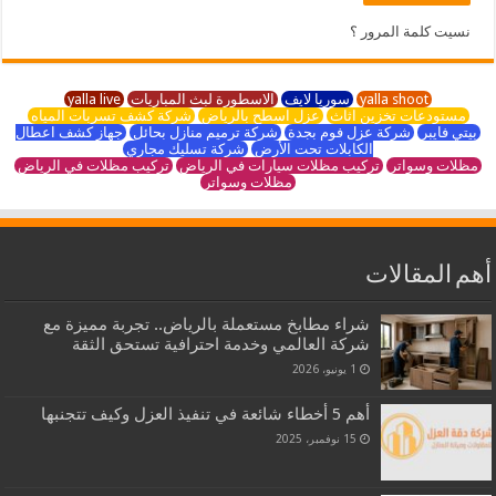
نسيت كلمة المرور ؟
yalla shoot
سوريا لايف
الاسطورة لبث المباريات
yalla live
مستودعات تخزين اثاث
عزل اسطح بالرياض
شركة كشف تسربات المياه
بيتي فايبر
شركة عزل فوم بجدة
شركة ترميم منازل بحائل
جهاز كشف اعطال
الكابلات تحت الأرض
شركة تسليك مجاري
مظلات وسواتر
تركيب مظلات سيارات في الرياض
تركيب مظلات في الرياض
مظلات وسواتر
أهم المقالات
شراء مطابخ مستعملة بالرياض.. تجربة مميزة مع
شركة العالمي وخدمة احترافية تستحق الثقة
1 يونيو، 2026
أهم 5 أخطاء شائعة في تنفيذ العزل وكيف تتجنبها
15 نوفمبر، 2025