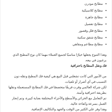
مطابخ مودرن
مطابخ كلاسيكية
مطابخ جاهزة
مطابخ تفصيل
مطابخ فلل وقصور
مطابخ شقق سكنية
مطابخ مطاعم ومقاهي
وهذا التنوع يجعلها خيارًا مناسبًا لجميع العملاء مهما كان نوع المطبخ الذي
يرغبون في بيعه.
فك ونقل المطابخ باحترافية
من الأمور التي كانت تشغلني قبل البيع هي كيفية فك المطبخ ونقله دون
التسبب في أي أضرار أو تلفيات.
لكن شركة العالمي وفرت فريقًا متخصصًا في فك المطابخ المستعملة ونقلها
بطريقة احترافية وآمنة.
تم التعامل مع الخزائن والأسطح والأجزاء المختلفة بعناية كبيرة، وتم إنجاز
العمل بسرعة وكفاءة عالية.
وهذا وفر علي الكثير من الوقت والجهد والتكاليف الإضافية.