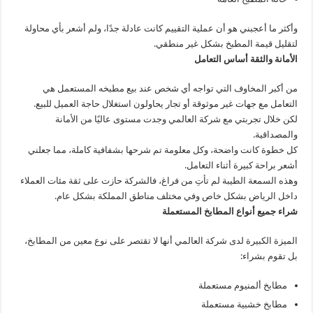
وأكثر ما أعجبني هو أن عملية التقييم كانت عادلة جدًا، ولم أشعر بأي محاولة
لتقليل قيمة المطبخ بشكل غير منطقي.
الأمانة والثقة أساس التعامل
من أكبر المخاوف التي تواجه أي شخص عند بيع مطبخه المستعمل هي
التعامل مع جهات غير موثوقة أو تجار يحاولون استغلال حاجة العميل للبيع.
لكن خلال تجربتي مع شركة العالمي وجدت مستوى عاليًا من الأمانة
والمصداقية.
كل خطوة كانت واضحة، وكل معلومة تم شرحها بشفافية كاملة، مما جعلني
أشعر براحة كبيرة أثناء التعامل.
وهذه السمعة الطيبة لم تأتِ من فراغ، فالشركة حازت على ثقة مئات العملاء
داخل الرياض بشكل خاص وفي مختلف مناطق المملكة بشكل عام.
شراء جميع أنواع المطابخ المستعملة
الميزة الكبيرة لدى شركة العالمي أنها لا تقتصر على نوع معين من المطابخ،
بل تقوم بشراء:
مطابخ ألمنيوم مستعملة
مطابخ خشبية مستعملة