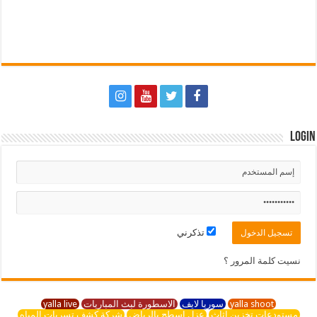
Login
تذكرني
نسيت كلمة المرور ؟
yalla shoot
سوريا لايف
الاسطورة لبث المباريات
yalla live
مستودعات تخزين اثاث
عزل اسطح بالرياض
شركة كشف تسربات المياه