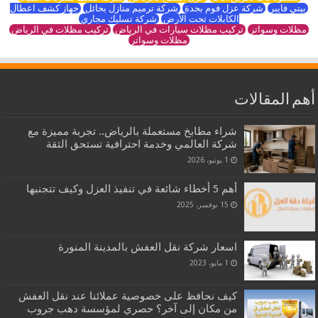
بيتي فايبر
شركة عزل فوم بجدة
شركة ترميم منازل بحائل
جهاز كشف اعطال
الكابلات تحت الأرض
شركة تسليك مجاري
مظلات وسواتر
تركيب مظلات سيارات في الرياض
تركيب مظلات في الرياض
مظلات وسواتر
أهم المقالات
شراء مطابخ مستعملة بالرياض.. تجربة مميزة مع
شركة العالمي وخدمة احترافية تستحق الثقة
1 يونيو، 2026
أهم 5 أخطاء شائعة في تنفيذ العزل وكيف تتجنبها
15 نوفمبر، 2025
اسعار شركة نقل العفش بالمدينة المنورة
1 مايو، 2023
كيف نحافظ على خصوصية عملائنا عند نقل العفش
من مكان إلى آخر؟ حصري لمؤسسة دهب جروب