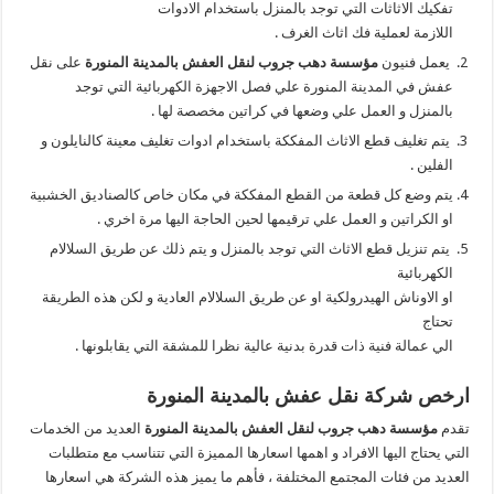
تفكيك الاثاثات التي توجد بالمنزل باستخدام الادوات
اللازمة لعملية فك اثاث الغرف .
يعمل فنيون
مؤسسة دهب جروب لنقل العفش بالمدينة المنورة
على نقل
عفش في المدينة المنورة علي فصل الاجهزة الكهربائية التي توجد
بالمنزل و العمل علي وضعها في كراتين مخصصة لها .
يتم تغليف قطع الاثاث المفككة باستخدام ادوات تغليف معينة كالنايلون و
الفلين .
يتم وضع كل قطعة من القطع المفككة في مكان خاص كالصناديق الخشبية
او الكراتين و العمل علي ترقيمها لحين الحاجة اليها مرة اخري .
يتم تنزيل قطع الاثاث التي توجد بالمنزل و يتم ذلك عن طريق السلالام
الكهربائية
او الاوناش الهيدرولكية او عن طريق السلالام العادية و لكن هذه الطريقة
تحتاج
الي عمالة فنية ذات قدرة بدنية عالية نظرا للمشقة التي يقابلونها .
ارخص شركة نقل عفش بالمدينة المنورة
تقدم
مؤسسة دهب جروب لنقل العفش بالمدينة المنورة
العديد من الخدمات
التي يحتاج اليها الافراد و اهمها اسعارها المميزة التي تتناسب مع متطلبات
العديد من فئات المجتمع المختلفة ، فأهم ما يميز هذه الشركة هي اسعارها