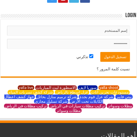
Login
تذكرني
نسيت كلمة المرور ؟
yalla shoot
سوريا لايف
الاسطورة لبث المباريات
yalla live
مستودعات تخزين اثاث
عزل اسطح بالرياض
شركة كشف تسربات المياه
بيتي فايبر
شركة عزل فوم بجدة
شركة ترميم منازل بحائل
جهاز كشف اعطال
الكابلات تحت الأرض
شركة تسليك مجاري
مظلات وسواتر
تركيب مظلات سيارات في الرياض
تركيب مظلات في الرياض
مظلات وسواتر
أهم المقالات