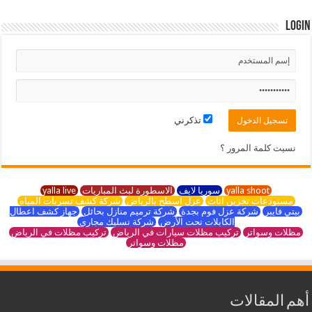
Login
تذكرني
نسيت كلمة المرور ؟
yalla shoot
سوريا لايف
الاسطورة لبث المباريات
yalla live
مستودعات تخزين اثاث
عزل اسطح بالرياض
شركة كشف تسربات المياه
بيتي فايبر
شركة عزل فوم بجدة
شركة ترميم منازل بحائل
جهاز كشف اعطال
الكابلات تحت الأرض
شركة تسليك مجاري
مظلات وسواتر
تركيب مظلات سيارات في الرياض
تركيب مظلات في الرياض
مظلات وسواتر
أهم المقالات