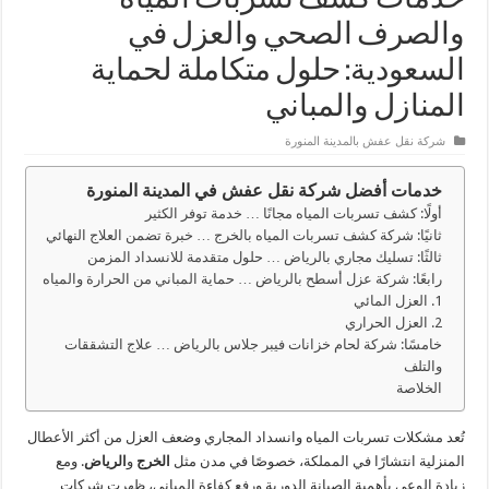
والصرف الصحي والعزل في
السعودية: حلول متكاملة لحماية
المنازل والمباني
شركة نقل عفش بالمدينة المنورة
خدمات أفضل شركة نقل عفش في المدينة المنورة
أولًا: كشف تسربات المياه مجانًا … خدمة توفر الكثير
ثانيًا: شركة كشف تسربات المياه بالخرج … خبرة تضمن العلاج النهائي
ثالثًا: تسليك مجاري بالرياض … حلول متقدمة للانسداد المزمن
رابعًا: شركة عزل أسطح بالرياض … حماية المباني من الحرارة والمياه
1. العزل المائي
2. العزل الحراري
خامسًا: شركة لحام خزانات فيبر جلاس بالرياض … علاج التشققات
والتلف
الخلاصة
تُعد مشكلات تسربات المياه وانسداد المجاري وضعف العزل من أكثر الأعطال
المنزلية انتشارًا في المملكة، خصوصًا في مدن مثل
الخرج
و
الرياض
. ومع
زيادة الوعي بأهمية الصيانة الدورية ورفع كفاءة المباني، ظهرت شركات