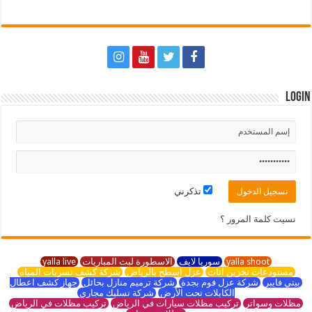
Login
تذكرني
نسيت كلمة المرور ؟
yalla shoot
سوريا لايف
الاسطورة لبث المباريات
yalla live
مستودعات تخزين اثاث
عزل اسطح بالرياض
شركة كشف تسربات المياه
بيتي فايبر
شركة عزل فوم بجدة
شركة ترميم منازل بحائل
جهاز كشف اعطال
الكابلات تحت الأرض
شركة تسليك مجاري
مظلات وسواتر
تركيب مظلات سيارات في الرياض
تركيب مظلات في الرياض