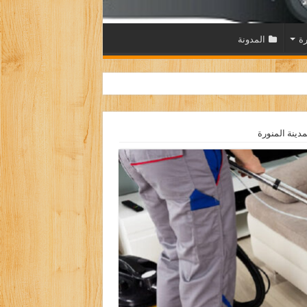
رة
المدونة
دينة المنورة