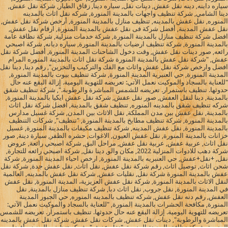
سياره داينه, دينه نقل عفش, دينات نقل, سياره دينا, زقاق الطيار, شركة نقل عفش,
دينا الشامي, شركة تنظيف واجهات بالمدينة المنورة, شركه نقل اثاث بالمدينه
المنوره, نقل عفش بالمدينه, تنظيف منازل بالمدينة المنورة, أرخص شركة نقل عفش,
نقل عفش المدينة, أفضل شركة فى نقل عفش بالمدينة المنورة, ارقام نقل عفش,
افضل شركة تنظيف منازل بالمدينة المنورة, شركة خدمات منزلية, شركة نظافة عامة
بالمدينة المنورة, شركة تنظيف ارضيات بالمدينة المنورة, سياره ديانه, شركة اصبحي
رائعه, صور دينات نقل عفش, وقت دخول الشاحنات المدينة المنورة, أفضل شركة نقل
عفش, "شركة نقل عفش بالمدينة المنورة شركة نقل اثاث بالمدينة المنوره المرام
افضل وارخص شركة نقل عفش واثاث مع الفك والتركيب والتخزين", رقم دينا, دينا نقل
المدينة المنورة, حي العنبرية المدينة المنورة, شركة تنظيف بيوت بالمدينة المنورة,
"للعناية بالسجاد والموكيت نعمل الآتي: تعريضه للتهوية اليومية. إزالة البقع عنه حال
حدوثها. تنظيف باستمرار. تعريضه للشمس المباشرة والرطوبة.", شركة تنظيف شقق
بالمدينة, دينا لنقل العفش, صور نقل عفش, شركة نقل عفش ايكيا بالمدينة المنورة,
شركه تنظيف شقق بالمدينه المنوره, تنظيف شقق بالمدينة, افضل شركة نقل اثاث
بالمدينة, نقل عفش بين مدن المملكة, نقل الاثاث بين المدن, شركة غسيل مدارس
بالمدينة المنورة, شركة تنظيف مطابخ بالمدينة المنورة, "تنظيف", شركات التنظيف
بالمدينة المنورة, نقل عفش المدينه, شركة تنظيف مكيفات بالمدينة المنورة, غسيل
خزانات بالمدينة المنورة, نقل عفش العيون, الاغوات, حشره الظفر, سيارة دينة, صور
نقل اثاث, عربية عفش, عربية نقل عفش, مراحل البق, شركة اصبحي رائعة, عروض
شركة دهب للادوات المنزلية 2022, مكان والو, دينا نقل, شركة اصبحي رائعه للتجارة,
نقل, +نقل+عفش, حي العنبريه بالمدينة المنورة, ارخص احياء المدينة المنورة, شركة
شحن اثاث, توصيل اثاث, رقم شركة نقل عفش, نقل اثاث, نقل عفش جدة, شركة نقل
عفش بالمدينة المنورة شركة نقل, نقليات عفش, شركة نقل عفش بالمدينه, العالمية
لنقل الاثاث بالمدينة المنورة, شركة نقل عفش العزيزية، المدينة المنورة, نقل عفش
في المدينة المنورة, نقل جروب, نقل اثاث دبا, شركة تنظيف منازل بالمدينة, نقل
العفش, رقم دنه نقل عفش, شركه تنظيف بالمدينه المنوره, حي الجبور المدينة
المنورة, مكافحة الحشرات بالمدينة المنورة, "للعناية بالسجاد والموكيت نعمل الآتي:
تعريضه للتهوية اليومية. إزالة البقع عنه حال حدوثها. تنظيف باستمرار. تعريضه للشمس
المباشرة والرطوبة", دينات نقل عفش, شركات نقل عفش, شركة نقل عفش بالمدينه
المنورة, شركة نظافة بالمدينة المنورة, "نقل عفش", شركه تنظيف بالمدينه, أفضل