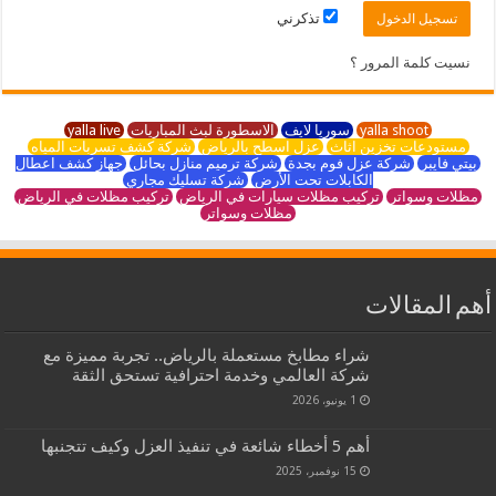
تذكرني
نسيت كلمة المرور ؟
yalla shoot
سوريا لايف
الاسطورة لبث المباريات
yalla live
مستودعات تخزين اثاث
عزل اسطح بالرياض
شركة كشف تسربات المياه
بيتي فايبر
شركة عزل فوم بجدة
شركة ترميم منازل بحائل
جهاز كشف اعطال
الكابلات تحت الأرض
شركة تسليك مجاري
مظلات وسواتر
تركيب مظلات سيارات في الرياض
تركيب مظلات في الرياض
مظلات وسواتر
أهم المقالات
شراء مطابخ مستعملة بالرياض.. تجربة مميزة مع
شركة العالمي وخدمة احترافية تستحق الثقة
1 يونيو، 2026
أهم 5 أخطاء شائعة في تنفيذ العزل وكيف تتجنبها
15 نوفمبر، 2025