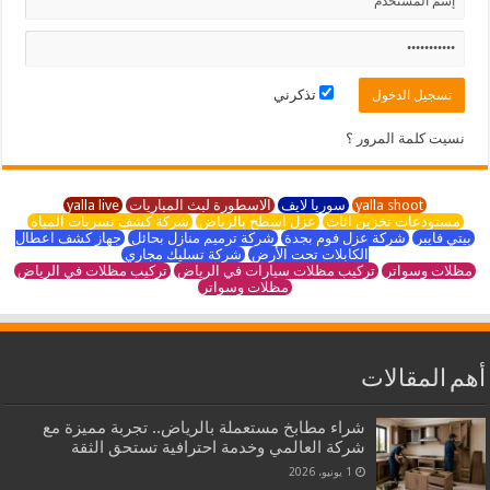
تذكرني
نسيت كلمة المرور ؟
yalla shoot
سوريا لايف
الاسطورة لبث المباريات
yalla live
مستودعات تخزين اثاث
عزل اسطح بالرياض
شركة كشف تسربات المياه
بيتي فايبر
شركة عزل فوم بجدة
شركة ترميم منازل بحائل
جهاز كشف اعطال
الكابلات تحت الأرض
شركة تسليك مجاري
مظلات وسواتر
تركيب مظلات سيارات في الرياض
تركيب مظلات في الرياض
مظلات وسواتر
أهم المقالات
شراء مطابخ مستعملة بالرياض.. تجربة مميزة مع
شركة العالمي وخدمة احترافية تستحق الثقة
1 يونيو، 2026