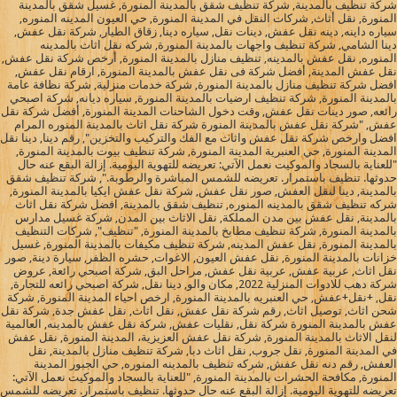
شركة تنظيف بالمدينة, شركة تنظيف شقق بالمدينة المنورة, غسيل شقق بالمدينة
المنورة, نقل أثاث, شركات النقل في المدينة المنورة, حي العيون المدينه المنوره,
سياره داينه, دينه نقل عفش, دينات نقل, سياره دينا, زقاق الطيار, شركة نقل عفش,
دينا الشامي, شركة تنظيف واجهات بالمدينة المنورة, شركه نقل اثاث بالمدينه
المنوره, نقل عفش بالمدينه, تنظيف منازل بالمدينة المنورة, أرخص شركة نقل عفش,
نقل عفش المدينة, أفضل شركة فى نقل عفش بالمدينة المنورة, ارقام نقل عفش,
افضل شركة تنظيف منازل بالمدينة المنورة, شركة خدمات منزلية, شركة نظافة عامة
بالمدينة المنورة, شركة تنظيف ارضيات بالمدينة المنورة, سياره ديانه, شركة اصبحي
رائعه, صور دينات نقل عفش, وقت دخول الشاحنات المدينة المنورة, أفضل شركة نقل
عفش, "شركة نقل عفش بالمدينة المنورة شركة نقل اثاث بالمدينة المنوره المرام
افضل وارخص شركة نقل عفش واثاث مع الفك والتركيب والتخزين", رقم دينا, دينا نقل
المدينة المنورة, حي العنبرية المدينة المنورة, شركة تنظيف بيوت بالمدينة المنورة,
"للعناية بالسجاد والموكيت نعمل الآتي: تعريضه للتهوية اليومية. إزالة البقع عنه حال
حدوثها. تنظيف باستمرار. تعريضه للشمس المباشرة والرطوبة.", شركة تنظيف شقق
بالمدينة, دينا لنقل العفش, صور نقل عفش, شركة نقل عفش ايكيا بالمدينة المنورة,
شركه تنظيف شقق بالمدينه المنوره, تنظيف شقق بالمدينة, افضل شركة نقل اثاث
بالمدينة, نقل عفش بين مدن المملكة, نقل الاثاث بين المدن, شركة غسيل مدارس
بالمدينة المنورة, شركة تنظيف مطابخ بالمدينة المنورة, "تنظيف", شركات التنظيف
بالمدينة المنورة, نقل عفش المدينه, شركة تنظيف مكيفات بالمدينة المنورة, غسيل
خزانات بالمدينة المنورة, نقل عفش العيون, الاغوات, حشره الظفر, سيارة دينة, صور
نقل اثاث, عربية عفش, عربية نقل عفش, مراحل البق, شركة اصبحي رائعة, عروض
شركة دهب للادوات المنزلية 2022, مكان والو, دينا نقل, شركة اصبحي رائعه للتجارة,
نقل, +نقل+عفش, حي العنبريه بالمدينة المنورة, ارخص احياء المدينة المنورة, شركة
شحن اثاث, توصيل اثاث, رقم شركة نقل عفش, نقل اثاث, نقل عفش جدة, شركة نقل
عفش بالمدينة المنورة شركة نقل, نقليات عفش, شركة نقل عفش بالمدينه, العالمية
لنقل الاثاث بالمدينة المنورة, شركة نقل عفش العزيزية، المدينة المنورة, نقل عفش
في المدينة المنورة, نقل جروب, نقل اثاث دبا, شركة تنظيف منازل بالمدينة, نقل
العفش, رقم دنه نقل عفش, شركه تنظيف بالمدينه المنوره, حي الجبور المدينة
المنورة, مكافحة الحشرات بالمدينة المنورة, "للعناية بالسجاد والموكيت نعمل الآتي:
تعريضه للتهوية اليومية. إزالة البقع عنه حال حدوثها. تنظيف باستمرار. تعريضه للشمس