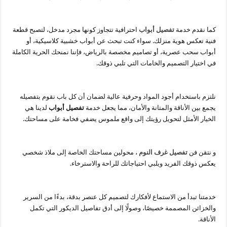
كما نقدم خدمة
تفصيل أبواب
احترافية تتجاوز كونها مجرد مدخل، لتصبح قطعة
فنية تعكس هوية منزلك. سواء كنت تبحث عن أبواب خشبية كلاسيكية، أو
أبواب سحب عصرية، أو تصاميم مخصصة بالرياض، فإننا نمنحك الحرية الكاملة
في اختيار التصميم والخامات التي تلبي ذوقك.
نلتزم باستخدام أجود المواد وحرفية عالية لضمان أن كل باب نقوم بتفصيله
يجمع بين الأناقة والمتانة والأمان، مما يجعل خدمة
تفصيل أبواب
لدينا هي
الخيار الأمثل لتحويل رؤيتك إلى واقع ملموس يضفي فخامة على مساحتك.
و نتقن فن
تفصيل غرف النوم
، محولين مساحتك الخاصة إلى ملاذ شخصي
يعكس ذوقك الفريد ويلبي احتياجاتك للراحة والاسترخاء.
خدمتنا تبدأ من الاستماع لأفكارك لتصميم كل عنصر بدقة، بدءًا من السرير
والخزائن المصممة خصيصًا، وصولًا إلى أدق تفاصيل الديكور التي تكمل
الأناقة.