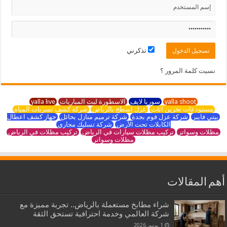
تذكرني
نسيت كلمة المرور ؟
yalla shoot
سوريا لايف
الاسطورة لبث المباريات
yalla live
مستودعات تخزين اثاث
عزل اسطح بالرياض
شركة كشف تسربات المياه
بيتي فايبر
شركة عزل فوم بجدة
شركة ترميم منازل بحائل
جهاز كشف اعطال
الكابلات تحت الأرض
شركة تسليك مجاري
مظلات وسواتر
تركيب مظلات سيارات في الرياض
تركيب مظلات في الرياض
مظلات وسواتر
أهم المقالات
شراء مطابخ مستعملة بالرياض.. تجربة مميزة مع
شركة العالمي وخدمة احترافية تستحق الثقة
1 يونيو، 2026