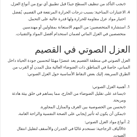
oيجب التأكد من تنظيف السطح جيدًا قبل تطبيق أي نوع من أنواع العزل.
الاعتبارات المناخية: بسبب درجات الحرارة المرتفعة في القصيم، يُفضل
اختيار مواد عزل مقاومة للحرارة ولها قدرة عالية على التحمل.
استشارة المتخصصين: من المهم الاستعانة بمقاولين أو مهندسين
متخصصين في العزل المائي لضمان استخدام أفضل المواد والتقنيات.
العزل الصوتي في القصيم
العزل الصوتي في منطقة القصيم يعد عنصرًا مهمًا لتحسين جودة الحياة داخل
المباني، خاصةً في المناطق ذات الضوضاء العالية مثل المدن أو القرب من
الطرق السريعة. إليك بعض النقاط الأساسية حول العزل الصوتي:
أهمية العزل الصوتي:
oيساعد على تقليل الضوضاء من الخارج، مما يساهم في خلق بيئة هادئة
ومريحة.
oيحسن من الخصوصية بين الغرف والمنازل المجاورة.
oيمكن أن يكون له تأثير إيجابي على الصحة النفسية والراحة العامة.
أنواع مواد العزل الصوتي:
oالألياف الزجاجية: تستخدم غالبًا في الجدران والأسقف لتقليل انتقال
الصوت.