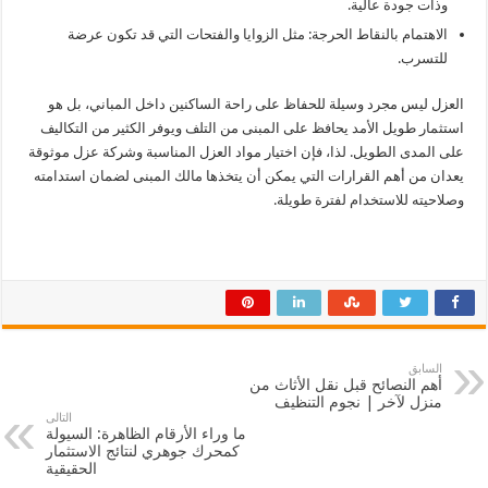
وذات جودة عالية.
الاهتمام بالنقاط الحرجة: مثل الزوايا والفتحات التي قد تكون عرضة
للتسرب.
العزل ليس مجرد وسيلة للحفاظ على راحة الساكنين داخل المباني، بل هو
استثمار طويل الأمد يحافظ على المبنى من التلف ويوفر الكثير من التكاليف
على المدى الطويل. لذا، فإن اختيار مواد العزل المناسبة وشركة عزل موثوقة
يعدان من أهم القرارات التي يمكن أن يتخذها مالك المبنى لضمان استدامته
وصلاحيته للاستخدام لفترة طويلة.
السابق
أهم النصائح قبل نقل الأثاث من
منزل لآخر | نجوم التنظيف
التالى
ما وراء الأرقام الظاهرة: السيولة
كمحرك جوهري لنتائج الاستثمار
الحقيقية