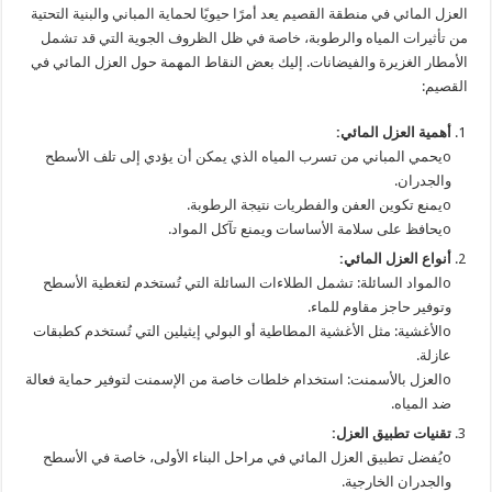
العزل المائي في منطقة القصيم يعد أمرًا حيويًا لحماية المباني والبنية التحتية
من تأثيرات المياه والرطوبة، خاصة في ظل الظروف الجوية التي قد تشمل
الأمطار الغزيرة والفيضانات. إليك بعض النقاط المهمة حول العزل المائي في
القصيم:
أهمية العزل المائي:
oيحمي المباني من تسرب المياه الذي يمكن أن يؤدي إلى تلف الأسطح
والجدران.
oيمنع تكوين العفن والفطريات نتيجة الرطوبة.
oيحافظ على سلامة الأساسات ويمنع تآكل المواد.
أنواع العزل المائي:
oالمواد السائلة: تشمل الطلاءات السائلة التي تُستخدم لتغطية الأسطح
وتوفير حاجز مقاوم للماء.
oالأغشية: مثل الأغشية المطاطية أو البولي إيثيلين التي تُستخدم كطبقات
عازلة.
oالعزل بالأسمنت: استخدام خلطات خاصة من الإسمنت لتوفير حماية فعالة
ضد المياه.
تقنيات تطبيق العزل:
oيُفضل تطبيق العزل المائي في مراحل البناء الأولى، خاصة في الأسطح
والجدران الخارجية.