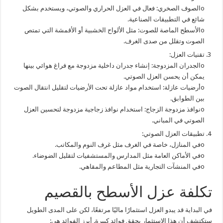
oالصوف الصخري: فعال في العزل الحراري والصوتي، ويستخدم بشكل
شائع في التطبيقات الصناعية.
oالأسطح الماصة للصوت: مثل الألواح الخشبية أو الأقمشة التي تمتص
الصوت وتقلل من صدى الغرف.
تقنيات العزل:
oالجدران المزدوجة: إنشاء جدران داخلية مزدوجة مع فراغ هوائي بينها
يمكن أن يحسن العزل الصوتي.
oأرضيات عازلة: استخدام مواد عازلة تحت الأرضيات لتقليل انتقال الصوت
بين الطوابق.
oنوافذ مزدوجة الزجاج: استخدام نوافذ زجاجية مزدوجة لتحسين العزل
الصوتي في المباني.
تطبيقات العزل الصوتي:
oفي المنازل، خاصة في الغرف مثل غرف النوم والمكاتب.
oفي الأماكن العامة مثل المدارس والمستشفيات لتقليل الضوضاء.
oفي المنشآت التجارية مثل المطاعم والمقاهي.
تكلفة عزل الأسطح بالقصيم
في البداية قد يبدو العزل استثمارًا ماليًا مرتفعًا، لكن على المدى الطويل
ستكتشف أن هذا الاستثمار يحقق فوائد كبيرة. أبرز الفوائد هي: