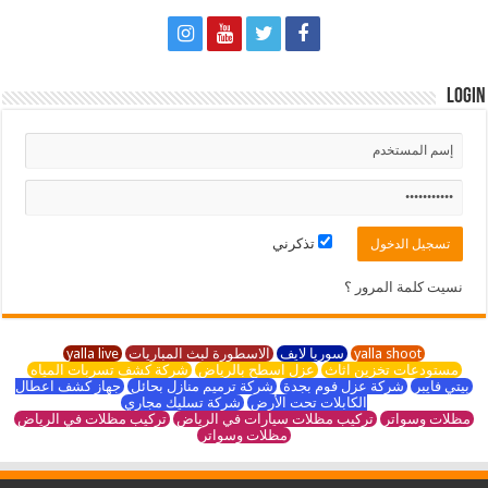
Login
تذكرني
نسيت كلمة المرور ؟
yalla shoot
سوريا لايف
الاسطورة لبث المباريات
yalla live
مستودعات تخزين اثاث
عزل اسطح بالرياض
شركة كشف تسربات المياه
بيتي فايبر
شركة عزل فوم بجدة
شركة ترميم منازل بحائل
جهاز كشف اعطال
الكابلات تحت الأرض
شركة تسليك مجاري
مظلات وسواتر
تركيب مظلات سيارات في الرياض
تركيب مظلات في الرياض
مظلات وسواتر