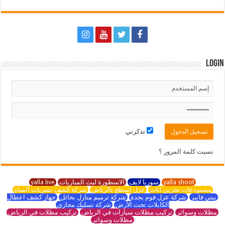
Login
تذكرني
نسيت كلمة المرور ؟
yalla shoot
سوريا لايف
الاسطورة لبث المباريات
yalla live
مستودعات تخزين اثاث
عزل اسطح بالرياض
شركة كشف تسربات المياه
بيتي فايبر
شركة عزل فوم بجدة
شركة ترميم منازل بحائل
جهاز كشف اعطال
الكابلات تحت الأرض
شركة تسليك مجاري
مظلات وسواتر
تركيب مظلات سيارات في الرياض
تركيب مظلات في الرياض
مظلات وسواتر