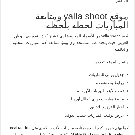
المباشر.
موقع yalla shoot ومتابعة
المباريات لحظة بلحظة
يُعتبر
yalla shoot
من الأسماء المعروفة لدى عشاق كرة القدم في الوطن
العربي، حيث يبحث عنه المستخدمون يوميًا لمتابعة أهم المباريات المحلية
والعالمية.
ويتميز الموقع بتقديم:
جدول يومي للمباريات.
روابط بث متعددة.
تغطية لأهم الدوريات الأوروبية.
متابعة مباريات دوري أبطال أوروبا.
أخبار الفرق واللاعبين.
عرض توقيت المباريات حسب الدولة.
كما يهتم جمهور كرة القدم بمتابعة مباريات الأندية الكبرى مثل
Real Madrid
و
Barcelona
و
Liverpool
و
Al Ahly SC
و
Zamalek SC
بشكل يومي، وهو ما