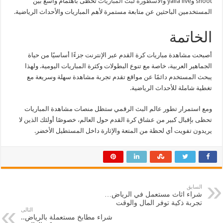
shoot
و
yalla live
و
الاسطورة لبث المباريات
تحظى باهتمام واسع بين
المستخدمين الباحثين عن متابعة مستمرة لأهم المباريات والأحداث الرياضية.
الخاتمة
أصبحت مشاهدة مباريات كرة القدم عبر الإنترنت جزءًا أساسيًا من حياة
الجماهير العربية، خاصة مع تنوع البطولات وكثرة المباريات اليومية. ولهذا
يبحث المستخدم دائمًا عن مواقع تقدم تجربة مشاهدة سهلة وسريعة مع
تغطية شاملة للأحداث الرياضية.
ومع استمرار تطور عالم البث الرقمي ستظل منصات مشاهدة المباريات
تحظى بإقبال كبير من عشاق كرة القدم حول العالم، خصوصًا أولئك الذين لا
يريدون تفويت أي لحظة من المتعة والإثارة داخل المستطيل الأخضر.
السابق
شراء اثاث مستعمل في الرياض…
تجربة ذكية توفر المال والوقت
التالى
شراء مطابخ مستعملة بالرياض..