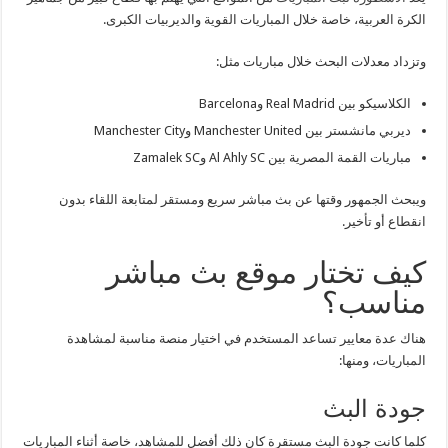
الكرة العربية، خاصة خلال المباريات القوية والديربيات الكبرى.
وتزداد معدلات البحث خلال مباريات مثل:
الكلاسيكو بين
Real Madrid
و
Barcelona
ديربي مانشستر بين
Manchester United
و
Manchester City
مباريات القمة المصرية بين
Al Ahly SC
و
Zamalek SC
ويبحث الجمهور وقتها عن بث مباشر سريع ومستقر لمتابعة اللقاء بدون
انقطاع أو تأخير.
كيف تختار موقع بث مباشر
مناسب؟
هناك عدة معايير تساعد المستخدم في اختيار منصة مناسبة لمشاهدة
المباريات، ومنها:
جودة البث
كلما كانت جودة البث مستقرة كان ذلك أفضل للمشاهد، خاصة أثناء المباريات