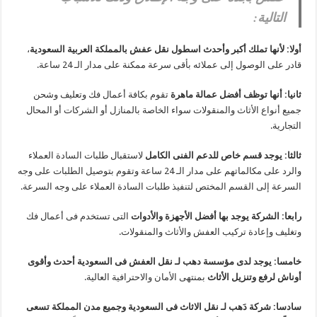
التالية:
أولا: لأنها تملك أكبر وأحدث اسطول نقل عفش بالمملكة العربية السعودية
،
قادر على الوصول إلى عملائه بأقى سرعة ممكنة على مدار الـ 24 ساعة.
ثانيا: أنها توظف أفضل عمالة ماهرة
تقوم بكافة أعمال فك وتعليف وشحن
جميع أنواع الأثاث والمنقولات سواء الخاصة بالمنازل أو الشركات أو المحال
التجارية.
ثالثا: يوجد قسم خاص للدعم الفنى الكامل
لاستقبال طلبات السادة العملاء
والرد على مكالماتهم على مدار الـ 24 ساعة وتقوم بتوصيل الطلبات على وجه
السرعة إلى القسم المختص لتنفيذ طلبات السادة العملاء على وجه السرعة.
رابعا: الشركة يوجد بها أفضل الأجهزة والأدوات
التى تستخدم فى أعمال فك
وتغليف وإعادة تركيب العفش والأثاث والمنقولات.
خامسا: يوجد لدى مؤسسة دهب لـ نقل العفش فى السعودية أحدث وأقوى
أوناش لرفع وتنزيل الأثاث
بمنتهى الأمان والاحترافية العالية.
سادسا: شركة دَهب لـ نقل الاثاث فى السعودية وجميع مدن المملكة تسعى