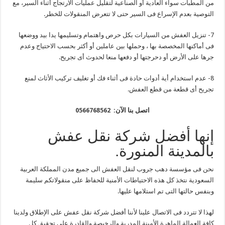
من المطبات سواء العادية أو الصناعية لتقليل عمليات الارتجاج أثناء السير، مع
التوصية بعدم الإسراع فى السير حتى لا تتعرض المنقولات للخطر.
7- تنزيل العفش من السيارات بكل حرص واهتمام وتسليمها يدا بيد ووضعها
فى أماكنها المخصصة بها ، وحملها بين عاملين أو أكثر بحسب الاحتياج وعدم
جرها على الأرض أو دحرجتها أو دفعها منعا لحدوث أى تجريح.
8- عدم استخدام أية أدوات حادة فى أثناء فك أو تغليف تركيب الأثاث لمنع
تجريح أى قطعة من قطع العفش.
اتصل بنا الآن:
0566768562
إنها أفضل شركة نقل عفش
بالمدينة المنورة.
نحن فى مؤسسة دهب جروب لنقل العفش الى جميع مدن المملكة العربية
السعودية نتخذ كل هذه الاحتياطات الأمنية للحفاظ على منقولاتكم سليمة
وبنفس حالتها التى تم استلامها عليها.
لهذا لا تتردد فى الاتصال علينا لأننا أفضل شركة نقل عفش على الإطلاق ولدينا
كافة العمالة الماهرة الأمينة المدربة والرخيصة والقادرة على تحقيق كل