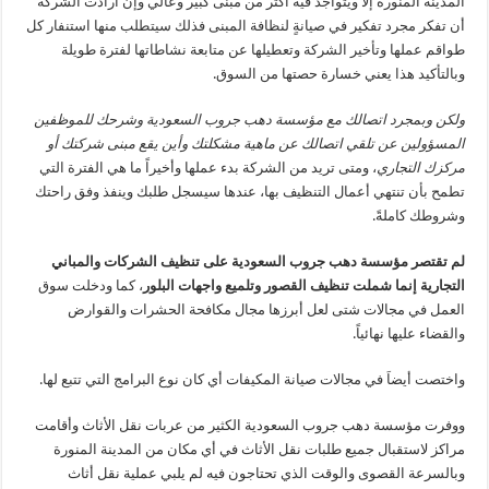
المدينة المنورة إلا ويتواجد فيه أكثر من مبنى كبير وعالي وإن أرادت الشركة
أن تفكر مجرد تفكير في صيانةٍ لنظافة المبنى فذلك سيتطلب منها استنفار كل
طواقم عملها وتأخير الشركة وتعطيلها عن متابعة نشاطاتها لفترة طويلة
وبالتأكيد هذا يعني خسارة حصتها من السوق.
ولكن وبمجرد اتصالك مع مؤسسة دهب جروب السعودية وشرحك للموظفين
المسؤولين عن تلقي اتصالك عن ماهية مشكلتك وأين يقع مبنى شركتك أو
مركزك التجاري
، ومتى تريد من الشركة بدء عملها وأخيراً ما هي الفترة التي
تطمح بأن تنتهي أعمال التنظيف بها، عندها سيسجل طلبك وينفذ وفق راحتك
وشروطك كاملةً.
لم تقتصر مؤسسة دهب جروب السعودية على تنظيف الشركات والمباني
التجارية إنما شملت تنظيف القصور وتلميع واجهات البلور
، كما ودخلت سوق
العمل في مجالات شتى لعل أبرزها مجال مكافحة الحشرات والقوارض
والقضاء عليها نهائياً.
واختصت أيضاَ في مجالات صيانة المكيفات أي كان نوع البرامج التي تتبع لها.
ووفرت مؤسسة دهب جروب السعودية الكثير من عربات نقل الأثاث وأقامت
مراكز لاستقبال جميع طلبات نقل الأثاث في أي مكان من المدينة المنورة
وبالسرعة القصوى والوقت الذي تحتاجون فيه لم يلبي عملية نقل أثاث