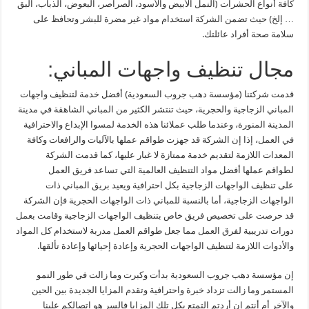
كافة أنواع الحشرات (النمل الأبيض والأسود، الصراصر، البعوض، الذباب، البق
… إلخ) حيث تضمن الشركة استخدام مواد غير مضرة للبشر وتحافظ على
سلامة صحة أفراد عائلتك.
مجال تنظيف واجهات المباني:
قدمت شركتنا (مؤسسة دهب جروب السعودية) أفضل خدمة لتنظيف واجهات
المباني الزجاجية والحجرية، حيث تنتشر الكثير من المباني الشاهقة في مدينة
المدينة المنورة، وعندما طلب عملائنا هذه الخدمة لمسوا الإبداع والاحترافية
في العمل، إذا إن الشركة قد جهزت طواقم عملها بالآليات والرافعات وكافة
المعدات اللازمة لتقديم خدمة ممتازة لا غبار عليها، كما قدمت الشركة
لطواقم عملها أفضل مواد التنظيف العالمية التي تساعد فريق العمل
على تنظيف الواجهات الزجاجية بكل احترافية ويعيد بريق المباني ذات
الواجهات الزجاجية، أما بالنسبة للمباني ذات الواجهات الحجرية فإن الشركة
قد حرصت على تخصيص فريق خاص بتنظيف الواجهات الزجاجية وقامت بعمل
دورات تدريبية لفرق العمل مما جعل طواقم العمل مدربة لاستخدام كل المواد
والأدوات اللازمة لتنظيف الواجهات الحجرية وإعادة إحيائها وإعادة تألقها.
إن مؤسسة دهب جروب السعودية بدأت وكبرت وما زالت في طور النمو
المستمر وما زالت تزداد خبرة واحترافية وتقدم المزايا الجديدة بين الحين
والآخر أم أنتم إن أردتم التمتع بكل تلك المزايا فالسر هو اتصالكم علينا