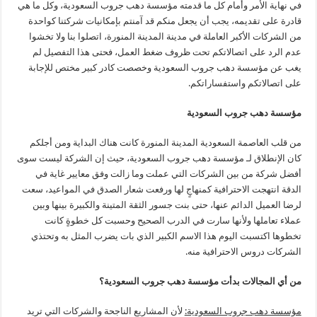
في نهاية الأمر وأمام كل ما قدمته مؤسسة دهب جروب السعودية، وكل ما هي
قادرة على تقديمه، يجب أن يجعل منكم قد آمنتم بإمكانيات شركتنا كواحدة
من الشركات الأكبر العاملة في مدينة المدينة المنورة، اتصلوا بنا ولا تخشوا
عدم الرد على اتصالاتكم تحت ظروف ضغط العمل، فحتى هذا التفصيل لم
يغب عن مؤسسة دهب جروب السعودية وخصصت كادر كبير مختص للإجابة
على اتصالاتكم واستفساراتكم.
مؤسسة دهب جروب السعودية
من قلب العاصمة السعودية المدينة المنورة كانت هناك البداية ومن أجلكم
كان الإنطلاق لـ مؤسسة دهب جروب السعودية، حيث إن الشركة ليست سوى
أفضل شركة من بين الشركات التي عملت وما زالت وفق معايير غاية في
الدقة انتهجت الاحترافية كمنهاجٍ لها ورفعت شعار الصدق في المواعيد، سعت
لرضا العميل الدائم عنها، حتى بنت جسور الثقة المتينة والكبيرة بينها وبين
عملاء تعاملها ولأنها سارت في الدرب الصحيح وحسبت كل خطوةٍ كانت
تخطوها اكتسبت اليوم هذا الاسم الكبير الذي بات يضرب المثل به وتحتذي
الشركات دروس الاحترافية منه.
من أي المجالات بدأت مؤسسة دهب جروب السعودية؟
مؤسسة دهب جروب السعودية:
لأن المشاريع الناجحة والشركات التي تريد