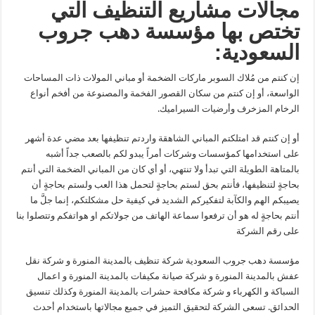
مجالات مشاريع التنظيف التي
تختص بها مؤسسة دهب جروب
السعودية:
إن كنتم من مُلاك السوبر ماركات الضخمة أو مباني المولات ذات المساحات
الواسعة، أو إن كنتم من سكان القصور الفخمة والمصنوعة من أفخم أنواع
الرخام المزخرف وأرضيات السيراميك.
أو إن كنتم قد امتلكتم المباني الشاهقة واردتم تنظيفها بعد مضي عدة أشهر
على استخدامها كمؤسسات وشركات أمراً يبدو لكم بالصعب جداً أشبه
بالمتاهة الطويلة التي تبدأ ولا تنتهي، أو أي كان من المباني الضخمة التي أنتم
بحاجةٍ لتنظيفها، فأنتم بحق لستم بحاجةٍ لتحمل هذا العب ولستم بحاجةٍ أن
يصيبكم الهم والكآبة لتفكيركم الشديد في كيفية حل مشكلتكم، إنما جلَّ ما
أنتم بحاجةٍ له هو أن ترفعوا سماعة الهاتف من جولاتكم او هواتفكم وتتصلوا بنا
على رقم الشركة
مؤسسة دهب جروب السعودية شركة تنظيف بالمدينة المنورة و شركة نقل
عفش بالمدينة المنورة و شركة صيانة مكيفات بالمدينة المنورة و اعمال
السباكة و الكهرباء و شركة مكافحة حشرات بالمدينة المنورة وكذلك تنسيق
الحدائق. تسعى الشركة لتحقيق التميز في جميع مجالاتها باستخدام أحدث