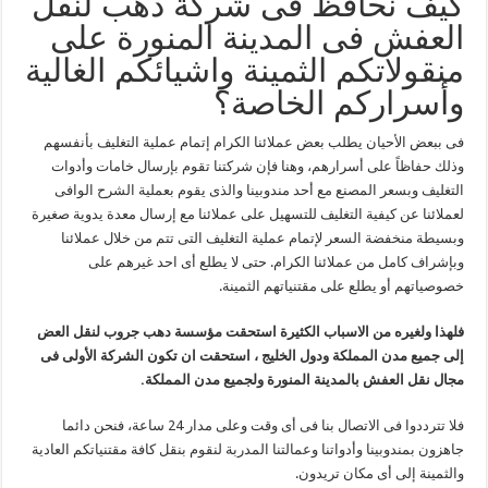
كيف نحافظ فى شركة دهب لنقل
العفش فى المدينة المنورة على
منقولاتكم الثمينة واشيائكم الغالية
وأسراركم الخاصة؟
فى ببعض الأحيان يطلب بعض عملائنا الكرام إتمام عملية التغليف بأنفسهم
وذلك حفاظاً على أسرارهم، وهنا فإن شركتنا تقوم بإرسال خامات وأدوات
التغليف وبسعر المصنع مع أحد مندوبينا والذى يقوم بعملية الشرح الوافى
لعملائنا عن كيفية التغليف للتسهيل على عملائنا مع إرسال معدة يدوية صغيرة
وبسيطة منخفضة السعر لإتمام عملية التغليف التى تتم من خلال عملائنا
وبإشراف كامل من عملائنا الكرام. حتى لا يطلع أى احد غيرهم على
خصوصياتهم أو يطلع على مقتنياتهم الثمينة.
فلهذا ولغيره من الاسباب الكثيرة استحقت مؤسسة دهب جروب لنقل العض
إلى جميع مدن المملكة ودول الخليج ، استحقت ان تكون الشركة الأولى فى
مجال نقل العفش بالمدينة المنورة ولجميع مدن المملكة.
فلا تترددوا فى الاتصال بنا فى أى وقت وعلى مدار 24 ساعة، فنحن دائما
جاهزون بمندوبينا وأدواتنا وعمالتنا المدربة لنقوم بنقل كافة مقتنياتكم العادية
والثمينة إلى أى مكان تريدون.