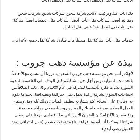
الاثاث, شركة نقل وتغليف اثاث, شركة نقل وتغليف الاثاث,
فك اثاث, فك وتركيب الاثاث, شركة شحن, شركات شحن, شركات شحن
وتفريغ, افضل شركات نقل اثاث, افضل شركات نقل العفش, افضل شركة
نقل اثاث فى, افضل شركة فى نقل الاثاث ,
خدمات نقل اثاث, شركة نقل مستلزمات فنادق, شركة نقل جميع الأغراض..
نبذة عن مؤسسة دهب جروب :
لأجلكم أنتم نحن مؤسسة دهب جروب السعودية قررنا أن ننشئ مجالاً خاصاً
بالخدمات المنزلية، ومن أجل حل مشاكلكم كان الهدف، في العاصمة المدينة
المنورة نشأت فكرة تأسسينا للشركة في عام 2009م وكان ذلك انطلاقاً من
احتياجات السوق لشركةٍ رائدة تعمل بكل احترافية ومصداقية، تجيد ما تقوم
به، وقادرة على استلام أكبر مشاريع تنظيف المباني، وذلك كله وفق وضمن
العمل المنظم ومواقيت استلام المشروع وتسليمه في مواقيت محددة
ودقيقة، إن الالتزام كان العنوان الأبرز التي بذلنا قصارى جهدنا على إيصال
شركتنا اليه، كما أننا أسسنا قواعد بناءٍ متينة تحت شعار (عمل احترافي يمنح
العميل رضى أبدي).