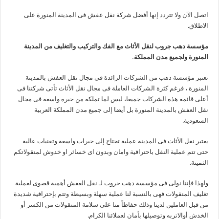
اتصل الآن ولا تتردد إنها أفضل شركة نقل عفش فى المدينة المنورة على
الاطلاق.
مؤسسة دهب جروب لنقل الأثاث مع الفك والتركيب والتغليف من المدينة
المنورة ولجميع مدن المملكة.
تعتبر مؤسسة دهب من الشركات الرائدة فى مجال نقل العفش بالمدينة
المنورة ، فرغم كثرة الشركات العاملة فى مجال نقل الأثاث تأتى شركتنا فى
أعلى قائمة هذه الشركات جميعا، ليس لما تملكه من خبرة واسعة فى مجال
نقل العفش بالمدينة المنورة بل أيضا إلى جميع مدن المملكة العربية
السعودية.
يعتبر نقل الأثاث فى المدينة عملية تحتاج إلى خبرات واسعة وتقنيات عالية
حتى تتم عملية النقل باحترافية وامان وبدون اى خسائر او خدوش لمنقولاتكم
الثمينة.
ولهذا فإننا نولى فى مؤسسة دهب جروب لـ نقل العفش أهمية قصوى لعملية
تغليف المنقولات فهى بالنسبة لنا عملية سهلة وبسيطة وتتم بإحترافية شديدة
من قبل العاملين لدينا وذلك حفاظاً منا على سلامة المنقولات من الكسر أو
الخدش أوالاتربه وتوصيلها بأمان لعملائنا الكرام.