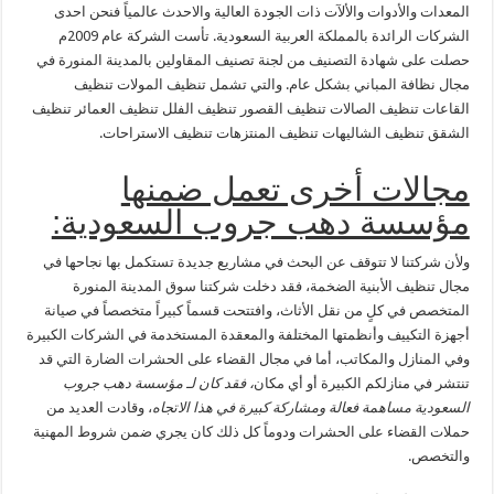
المعدات والأدوات والألآت ذات الجودة العالية والاحدث عالمياً فنحن احدى
الشركات الرائدة بالمملكة العربية السعودية. تأست الشركة عام 2009م
حصلت على شهادة التصنيف من لجنة تصنيف المقاولين بالمدينة المنورة في
مجال نظافة المباني بشكل عام. والتي تشمل تنظيف المولات تنظيف
القاعات تنظيف الصالات تنظيف القصور تنظيف الفلل تنظيف العمائر تنظيف
الشقق تنظيف الشاليهات تنظيف المنتزهات تنظيف الاستراحات.
مجالات أخرى تعمل ضمنها
مؤسسة دهب جروب السعودية:
ولأن شركتنا لا تتوقف عن البحث في مشاريع جديدة تستكمل بها نجاحها في
مجال تنظيف الأبنية الضخمة، فقد دخلت شركتنا سوق المدينة المنورة
المتخصص في كلٍ من نقل الأثاث، وافتتحت قسماً كبيراً متخصصاً في صيانة
أجهزة التكييف وأنظمتها المختلفة والمعقدة المستخدمة في الشركات الكبيرة
وفي المنازل والمكاتب، أما في مجال القضاء على الحشرات الضارة التي قد
تنتشر في منازلكم الكبيرة أو أي مكان
، فقد كان لـ مؤسسة دهب جروب
السعودية مساهمة فعالة ومشاركة كبيرة في هذا الاتجاه
، وقادت العديد من
حملات القضاء على الحشرات ودوماً كل ذلك كان يجري ضمن شروط المهنية
والتخصص.