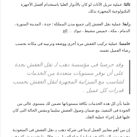
ثالثا
: عملية تنزيل الأثاث لو كان بالأدوار العليا باستخدام أفضل الأجهزة
التكنولوجية المجهزة بذلك.
رابعا
: عملية نقل العفش إلى جميع مدن المملكة : جدة ، المدينة المنورة ،
الدمام ، مكة ، خميس مشيط ، تبوك … إلخ
خامسا
: عملية تركيب العفش مرة أخرى ووضعه وترتيبه فى مكانه بحسب
رضاء العميل نفسه.
وقد حرصنا فى مؤسسة دهب لـ نقل العفش بجدة
على أن نوفر مستويات متعددة من الخدمات
لتتناسب مع الميزانية المجهزة لنقل العفش بحسب
قدرات كل عميل .
علما بأن كل هذه الخدمات بكافة مستوياتها تضمن لك مستوى عالى من
الجودة فى التنفيذ، مع ضمان وصول العفش سليما وبنفس الحالة التى كان
عليها قبل إجراء عملية الفك.
إن من أهم معايير العمل لدينا فى شركة دهب بـ نقل العفش فى السعودية
وجميع مدن المملكة هو عملية ارضاء العميل من خلال ما تقدمه شركة دهب