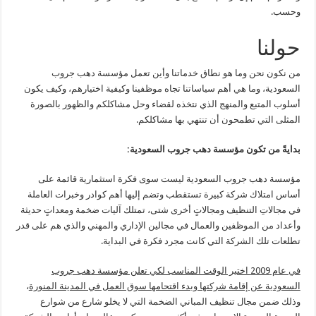
وحسب.
حولنا
من نكون نحن وما هو نطاق خدماتنا وأين تعمل مؤسسة دهب جروب
السعودية، وما هي أهم سياساتنا تجاه موظفينا وكيفية اختيارهم، وكيف يكون
أسلوب المتبع والمنهج الذي نتخذه لقضاء وحل مشاكلكم والظهور بالصورة
المثلى التي تطمحون أن تنتهي بها مشاكلكم.
بدايةً من تكون مؤسسة دهب جروب السعودية:
مؤسسة دهب جروب السعودية ليست سوى فكرة استثمارية قائمة على
أساس امتلاك شركة كبيرة تستقطب وتضم إليها أهم كوادر وخبرات العاملة
في مجالاتِ التنظيف ومجالاتٍ أخرى شتى، تمتلك آليات ضخمة ومعداتٍ حديثة
وأعداد من الموظفين والعمال في مجالين الإداري والمهني والذي هم على قدر
تطلعات تلك الشركة التي كانت مجرد فكرة في البداية.
في عام 2009 اختير الوقت المناسب لكي تعلن مؤسسة دهب جروب
السعودية عن إقامة شركتها وبدء اقتحامها سوق العمل في المدينة المنورة
،
وذلك ضمن مجال تنظيف المباني الضخمة التي لا يخلو شارع من شوارع