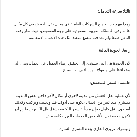
ثالثا: سرعة التعامل:
وهذا مهم جدا لجميع الشركات العاملة فى مجال نقل العفش فى كل مكان
عامة وفى المملكة العربية السعودية على وجه الخصوص. حيث صار وقت
الناس ضيقا ولم يعد فيه متسع لتنفيذ مثل هذه الأعمال الانتقالية.
رابعا: الجودة العالية:
لأن الجودة هى التى ستؤدى إلى تحقيق رضاء العميل عن العمل، وهى التى
ستحافظ على منقولاته من التلف أو الضياع.
خامسا: السعر المنخفض:
لأن عملية نقل العفش من مدينة لأخرى أو مكان لآخر داخل نفس المدينة
يستلزم عدد كبير من العمال علاوة على أدوات فك وتغليف وتركيب وكذلك
أسطول نقل كامل ، فإن مسألة سعر التكلفة تشغل بال الكثيرين فلزم أن
تكون خدمة نقل الأثاث من الخدمات الغير مكلفة ماديا.
ونبشرك عزيزى القارئ بهذه البشرى السارة ..