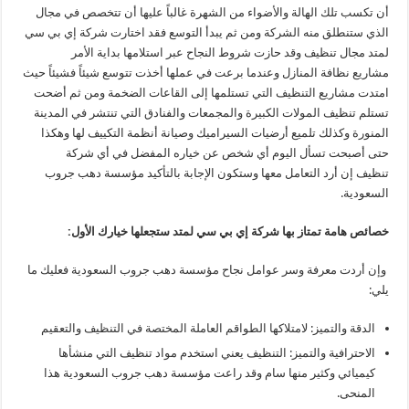
أن تكسب تلك الهالة والأضواء من الشهرة غالباً عليها أن تتخصص في مجال
الذي ستنطلق منه الشركة ومن ثم يبدأ التوسع فقد اختارت شركة إي بي سي
لمتد مجال تنظيف وقد حازت شروط النجاح عبر استلامها بداية الأمر
مشاريع نظافة المنازل وعندما برعت في عملها أخذت تتوسع شيئاً فشيئاً حيث
امتدت مشاريع التنظيف التي تستلمها إلى القاعات الضخمة ومن ثم أضحت
تستلم تنظيف المولات الكبيرة والمجمعات والفنادق التي تنتشر في المدينة
المنورة وكذلك تلميع أرضيات السيراميك وصيانة أنظمة التكييف لها وهكذا
حتى أصبحت تسأل اليوم أي شخص عن خياره المفضل في أي شركة
تنظيف إن أرد التعامل معها وستكون الإجابة بالتأكيد مؤسسة دهب جروب
السعودية.
خصائص هامة تمتاز بها شركة إي بي سي لمتد ستجعلها خيارك الأول:
وإن أردت معرفة وسر عوامل نجاح مؤسسة دهب جروب السعودية فعليك ما
يلي:
الدقة والتميز: لامتلاكها الطواقم العاملة المختصة في التنظيف والتعقيم
الاحترافية والتميز: التنظيف يعني استخدم مواد تنظيف التي منشأها
كيميائي وكثير منها سام وقد راعت مؤسسة دهب جروب السعودية هذا
المنحى.