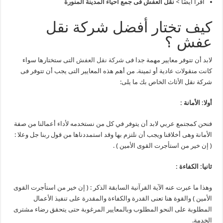
اقرأ أيضًا >
نقل العفش فى جمع أحياء المدينة المنورة
كيف تختار أفضل شركة نقل
عفش ؟
لابد أن تتوفر معايير مهمة جدا فى
شركة نقل العفش
التى ستختارها سواء
كانت منقولات عادية أو ثمينة. من أهم هذه المعايير التى يجب أن تتوفر فى
شركة نقل الأثاث الخاص بك ما يلى:
أولا: الأمانة :
فنحن كمجتمع عربي لابد أن يتوفر في كل من نستخدمه لأداء أعمالنا من صفة
الأمانة وهى أخلاقنا ويجب أن نلتزم بها وقد استمددناها من قول ربنا جل وعلا :
( إن خير من استأجرت القوى الأمين ) .
ثانيا: الكفاءة :
وهذا ما عبرت عنه الآية القرآنية السابقة الذكر : ( إن خير من استأجرت القوى
الأمين ) والقوة هنا تعنى القدرة والكفاءة والمقدرة على تنفيذ الأعمال
المطلوبة على النحو المطلوب وبالمعايير المرغوبة حتى يتحقق رضاء مشترى
الخدمة.