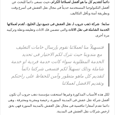
دائماً لتقديم كل ما هو أفضل لعملائنا الكرام ،
حيث نسعى دائماً للبحث عن
أفضل التكنولوجبا المستخدمه حديثاً فى مجال نقل العفش فى أسرع وقت
وبطريقة آمنة وبأقل التكاليف.
سابعا: شركة دَهب جروب لـ نقل العفش فى جميع دول الخليج ، تُقدم لعملائها
الخدمة الشاملة فى نقل الاثاث
والتى تتضمن فك الاثاث وتغليفه،ونقلة وتركيبه
مرة أخرى.
فتسهيلاً منا لعملائنا نقوم بإرسال خامات التغليف
مع مندوبنا حيث نترك لكم الاختيار فى تحديد
الخدمة المطلوبة سواء كانت خدمة فردية او خدمة
شاملة وذلك تسهيلاً لكم فتسعى شركتنا دائماً
لتقديم كل ماهو متطور وآمن للحفاظ على راحتكم
وتقديم الافضل لعملائنا
لكل هذه الأسباب المذكورة وغيرها استحقت
مؤسسة
دهب جروب أن تكون
أفضل شركة نقل عفش فى المدينة المنورة، رخيصة ومجربة ومحترفة ، وهى
دائما تقدم أسعارا تنافسية فى مجال نقل العفش بالمدينة المنورة فهى بحق
ارخص شركات نقل العفش فى المدينة.