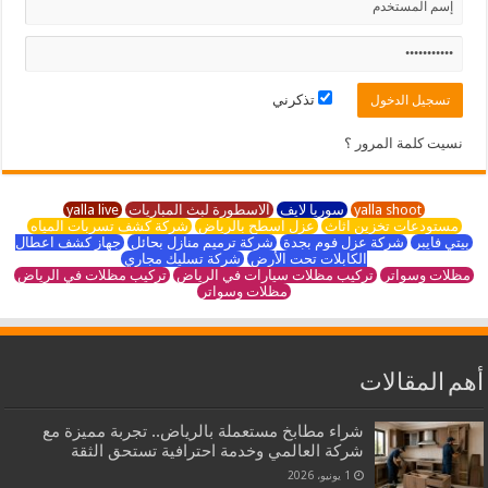
تذكرني
نسيت كلمة المرور ؟
yalla shoot
سوريا لايف
الاسطورة لبث المباريات
yalla live
مستودعات تخزين اثاث
عزل اسطح بالرياض
شركة كشف تسربات المياه
بيتي فايبر
شركة عزل فوم بجدة
شركة ترميم منازل بحائل
جهاز كشف اعطال
الكابلات تحت الأرض
شركة تسليك مجاري
مظلات وسواتر
تركيب مظلات سيارات في الرياض
تركيب مظلات في الرياض
مظلات وسواتر
أهم المقالات
شراء مطابخ مستعملة بالرياض.. تجربة مميزة مع
شركة العالمي وخدمة احترافية تستحق الثقة
1 يونيو، 2026