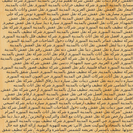
العفش, ارقام دينات نقل عفش, شركة تعقيم مدارس بالمدينة المنورة, شركة تنظيف
مسابح بالمدينة المنورة, شركة تنظيف خزانات بالمدينة المنورة, نقل اثاث بالمدينة,
اسعار نقل العفش, نقل عفش العزيزية، المدينة المنورة, نقل عفش واثاث بالمدينة
المنوره, مصاريف نقل عفش, شركة نقل عفش بالمدينة المنورة تويتر, شركة جلي
سيراميك بالمدينة المنورة, نقل عفش المدينة المنورة, باب المجيدي, نقل عفش
الشهداء, شركات نقل العفش بالمدينة المنورة, سيارة دينا, سيارة نقل عفش صغيرة,
شركة تنظيف بالمدينة المنورة تويتر, شركات نقل عفش بالمدينة المنورة, شركة نقل
عفش المدينة المنورة, شركه نقل عفش بالمدينة المنورة, شركة تنظيف بالمدينة
المنورة, افضل شركة نقل اثاث بالمدينة المنورة, شركة تنظيف فلل بالمدينة المنورة,
شركة تنظيف عمائر بالمدينة المنورة, أوقات دخول الشاحنات في المدينة المنورة,
سيارة دينا لنقل العفش, نقل اثاث باالمدينة المنورة, شركة نقل العفش بالمدينة
المنورة, سيارة نقل عفش, دينا نقل عفش, دنه نقل عفش, رقم نقل عفش بالمدينة
المنورة, شركة نقل أثاث بالمدينة المنورة, ارقام نقل اثاث, شركة نقل عفش بالمدينه
المنوره, دينا سيارة, دينا سيارة نقل, شركة الفرسان للشحن دهب, حي العيون بالمدينة
المنورة, الحرة الغربية, حي سيد الشهداء, ددسن نقل عفش, شركة نقل عفش
بالمدينة المنورة عمالة فلبينية, بكم نقل العفش, شركة تنظيف قصور بالمدينة المنورة,
شركة تنظيف بالمدينة, شركة تنظيف شقق بالمدينة المنورة, غسيل شقق بالمدينة
المنورة, نقل أثاث, شركات النقل في المدينة المنورة, حي العيون المدينه المنوره,
سياره داينه, دينه نقل عفش, دينات نقل, سياره دينا, زقاق الطيار, شركة نقل عفش,
دينا الشامي, شركة تنظيف واجهات بالمدينة المنورة, شركه نقل اثاث بالمدينه
المنوره, نقل عفش بالمدينه, تنظيف منازل بالمدينة المنورة, أرخص شركة نقل عفش,
نقل عفش المدينة, أفضل شركة فى نقل عفش بالمدينة المنورة, ارقام نقل عفش,
افضل شركة تنظيف منازل بالمدينة المنورة, شركة خدمات منزلية, شركة نظافة عامة
بالمدينة المنورة, شركة تنظيف ارضيات بالمدينة المنورة, سياره ديانه, شركة اصبحي
رائعه, صور دينات نقل عفش, وقت دخول الشاحنات المدينة المنورة, أفضل شركة نقل
عفش, "شركة نقل عفش بالمدينة المنورة شركة نقل اثاث بالمدينة المنوره المرام
افضل وارخص شركة نقل عفش واثاث مع الفك والتركيب والتخزين", رقم دينا, دينا نقل
المدينة المنورة, حي العنبرية المدينة المنورة, شركة تنظيف بيوت بالمدينة المنورة,
"للعناية بالسجاد والموكيت نعمل الآتي: تعريضه للتهوية اليومية. إزالة البقع عنه حال
حدوثها. تنظيف باستمرار. تعريضه للشمس المباشرة والرطوبة.", شركة تنظيف شقق