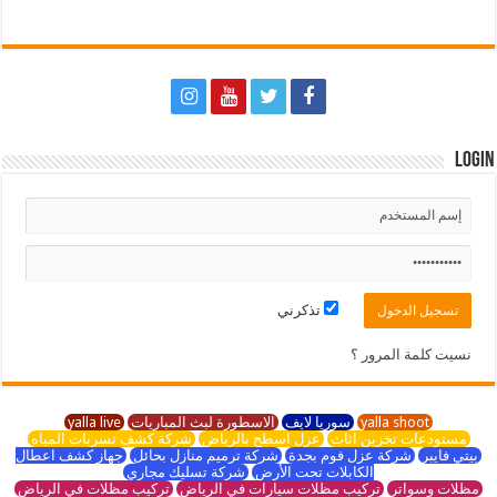
Login
تذكرني
نسيت كلمة المرور ؟
yalla shoot
سوريا لايف
الاسطورة لبث المباريات
yalla live
مستودعات تخزين اثاث
عزل اسطح بالرياض
شركة كشف تسربات المياه
بيتي فايبر
شركة عزل فوم بجدة
شركة ترميم منازل بحائل
جهاز كشف اعطال
الكابلات تحت الأرض
شركة تسليك مجاري
مظلات وسواتر
تركيب مظلات سيارات في الرياض
تركيب مظلات في الرياض