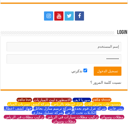
Login
تذكرني
نسيت كلمة المرور ؟
yalla shoot
سوريا لايف
الاسطورة لبث المباريات
yalla live
مستودعات تخزين اثاث
عزل اسطح بالرياض
شركة كشف تسربات المياه
بيتي فايبر
شركة عزل فوم بجدة
شركة ترميم منازل بحائل
جهاز كشف اعطال
الكابلات تحت الأرض
شركة تسليك مجاري
مظلات وسواتر
تركيب مظلات سيارات في الرياض
تركيب مظلات في الرياض
مظلات وسواتر