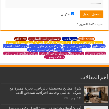
تذكرني
نسيت كلمة المرور ؟
yalla shoot
سوريا لايف
الاسطورة لبث المباريات
yalla live
مستودعات تخزين اثاث
عزل اسطح بالرياض
شركة كشف تسربات المياه
بيتي فايبر
شركة عزل فوم بجدة
شركة ترميم منازل بحائل
جهاز كشف اعطال
الكابلات تحت الأرض
شركة تسليك مجاري
مظلات وسواتر
تركيب مظلات سيارات في الرياض
تركيب مظلات في الرياض
مظلات وسواتر
أهم المقالات
شراء مطابخ مستعملة بالرياض.. تجربة مميزة مع
شركة العالمي وخدمة احترافية تستحق الثقة
1 يونيو، 2026
أهم 5 أخطاء شائعة في تنفيذ العزل وكيف تتجنبها