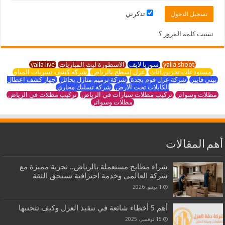
تذكرني
نسيت كلمة المرور ؟
yalla shoot
سوريا لايف
الاسطورة لبث المباريات
yalla live
مستودعات تخزين اثاث
عزل اسطح بالرياض
شركة كشف تسربات المياه
بيتي فايبر
شركة عزل فوم بجدة
شركة ترميم منازل بحائل
جهاز كشف اعطال
الكابلات تحت الأرض
شركة تسليك مجاري
مظلات وسواتر
تركيب مظلات سيارات في الرياض
تركيب مظلات في الرياض
مظلات وسواتر
أهم المقالات
شراء مطابخ مستعملة بالرياض.. تجربة مميزة مع
شركة العالمي وخدمة احترافية تستحق الثقة
1 يونيو، 2026
أهم 5 أخطاء شائعة في تنفيذ العزل وكيف تتجنبها
15 نوفمبر، 2025