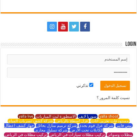
Login
تذكرني
نسيت كلمة المرور ؟
yalla shoot
سوريا لايف
الاسطورة لبث المباريات
yalla live
مستودعات تخزين اثاث
عزل اسطح بالرياض
شركة كشف تسربات المياه
بيتي فايبر
شركة عزل فوم بجدة
شركة ترميم منازل بحائل
جهاز كشف اعطال
الكابلات تحت الأرض
شركة تسليك مجاري
مظلات وسواتر
تركيب مظلات سيارات في الرياض
تركيب مظلات في الرياض