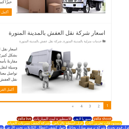
حيزًا كب
أكمل ا
اسعار شركة نقل العفش بالمدينة المنورة
خدمات منزلية بالمدينة المنورة
,
شركة نقل عفش بالمدينة المنورة
اسعار نقل ا
بشكل كبير؛
مقارنةً بأس
وسيلة لنقل
تواصل معنا
نقل العفش 
أكمل القرا
1
»
4
3
2
yalla shoot
سوريا لايف
الاسطورة لبث المباريات
yalla live
مستودعات تخزين اثاث
عزل اسطح بالرياض
شركة كشف تسربات المياه
زل فوم بجدة
شركة ترميم منازل بحائل
جهاز كشف اعطال الكابلات تحت الأرض
شر