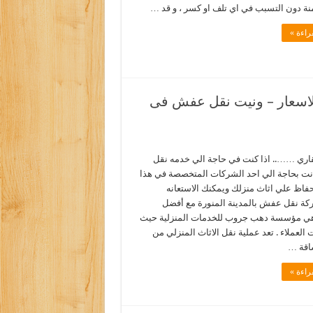
نة دون التسبب في اي تلف او كسر ، و قد …
راءة »
لاسعار – ونيت نقل عفش فى
اري …….. اذا كنت في حاجة الي خدمه نقل
ت بحاجة الي احد الشركات المتخصصة في هذا
حفاظ علي اثاث منزلك ويمكنك الاستعانه
ة نقل عفش بالمدينة المنورة مع أفضل
وهي مؤسسة دهب جروب للخدمات المنزلية حيث
 العملاء . تعد عملية نقل الاثاث المنزلي من
شاقة …
راءة »