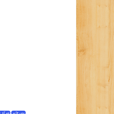
بيتي فايبر
شركة ع