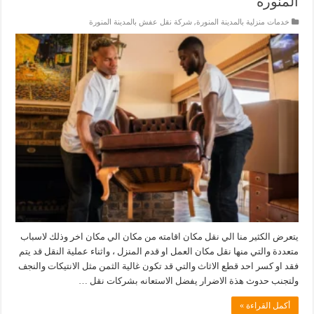
المنورة
خدمات منزلية بالمدينة المنورة
,
شركة نقل عفش بالمدينة المنورة
يتعرض الكثير منا الي نقل مكان اقامته من مكان الي مكان اخر وذلك لاسباب
متعددة والتي منها نقل مكان العمل او قدم المنزل ، واثناء عملية النقل قد يتم
فقد او كسر احد قطع الاثاث والتي قد تكون غالية الثمن مثل الانتيكات والنجف
ولتجنب حدوث هذة الاضرار يفضل الاستعانه بشركات نقل …
أكمل القراءة »