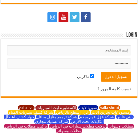
Login
تذكرني
نسيت كلمة المرور ؟
yalla shoot
سوريا لايف
الاسطورة لبث المباريات
yalla live
مستودعات تخزين اثاث
عزل اسطح بالرياض
شركة كشف تسربات المياه
بيتي فايبر
شركة عزل فوم بجدة
شركة ترميم منازل بحائل
جهاز كشف اعطال
الكابلات تحت الأرض
شركة تسليك مجاري
مظلات وسواتر
تركيب مظلات سيارات في الرياض
تركيب مظلات في الرياض
مظلات وسواتر