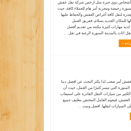
 بأشخاص ذوي خبرة مثل ارخص شركة نقل عفش
لمنورة رخيصة ومجربة أمر هام للعملاء كافة، حيث
قدرة لنقل كافة أغراض العفش والحفاظ عليها
ا للمكان الجديد بسلام، ففريق العمل
ديه مهارات كثيرة مكنته من تقديم أفضل
قل اثاث بالمدينة المنورة الرغبة في نقل …
اءة »
لعفش أمر صعب لذا يكثر البحث عن افضل دينا
 المنورة التي تيسر كثيرًا من العمل، حيث أن
لكثير من سيارات النقل القادرة على استيعاب
العفش، فيقوم العامل المختص بتغليف جميع
لى السيارات لنقلها. افضل ونيت …