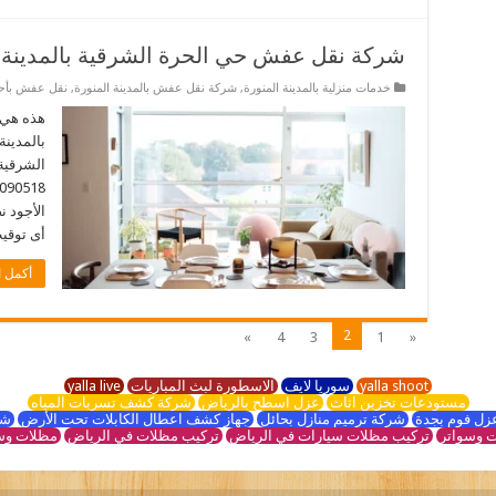
شركة نقل عفش حي الحرة الشرقية بالمدينة ا
خدمات منزلية بالمدينة المنورة
,
شركة نقل عفش بالمدينة المنورة
,
نقل عفش بأحيا
هذه هي 
بالمدينة
الشرقية 
الأجود 
أى توقيت. 
أكمل ا
2
»
4
3
1
«
yalla shoot
سوريا لايف
الاسطورة لبث المباريات
yalla live
مستودعات تخزين اثاث
عزل اسطح بالرياض
شركة كشف تسربات المياه
زل فوم بجدة
شركة ترميم منازل بحائل
جهاز كشف اعطال الكابلات تحت الأرض
شر
 وسواتر
تركيب مظلات سيارات في الرياض
تركيب مظلات في الرياض
مظلات وس