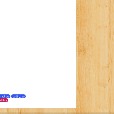
بيتي فايبر
شركة ع
مظلات