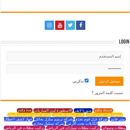
Login
تذكرني
نسيت كلمة المرور ؟
yalla shoot
سوريا لايف
الاسطورة لبث المباريات
yalla live
مستودعات تخزين اثاث
عزل اسطح بالرياض
شركة كشف تسربات المياه
بيتي فايبر
شركة عزل فوم بجدة
شركة ترميم منازل بحائل
جهاز كشف اعطال
الكابلات تحت الأرض
شركة تسليك مجاري
مظلات وسواتر
تركيب مظلات سيارات في الرياض
تركيب مظلات في الرياض