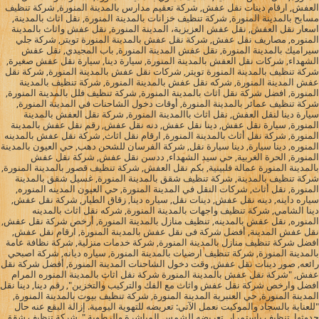
العفش, ارقام دينات نقل عفش, شركة تعقيم مدارس بالمدينة المنورة, شركة تنظيف
مسابح بالمدينة المنورة, شركة تنظيف خزانات بالمدينة المنورة, نقل اثاث بالمدينة,
اسعار نقل العفش, نقل عفش العزيزية، المدينة المنورة, نقل عفش واثاث بالمدينة
المنوره, مصاريف نقل عفش, شركة نقل عفش بالمدينة المنورة تويتر, شركة جلي
سيراميك بالمدينة المنورة, نقل عفش المدينة المنورة, باب المجيدي, نقل عفش
الشهداء, شركات نقل العفش بالمدينة المنورة, سيارة دينا, سيارة نقل عفش صغيرة,
شركة تنظيف بالمدينة المنورة تويتر, شركات نقل عفش بالمدينة المنورة, شركة نقل
عفش المدينة المنورة, شركه نقل عفش بالمدينة المنورة, شركة تنظيف بالمدينة
المنورة, افضل شركة نقل اثاث بالمدينة المنورة, شركة تنظيف فلل بالمدينة المنورة,
شركة تنظيف عمائر بالمدينة المنورة, أوقات دخول الشاحنات في المدينة المنورة,
سيارة دينا لنقل العفش, نقل اثاث باالمدينة المنورة, شركة نقل العفش بالمدينة
المنورة, سيارة نقل عفش, دينا نقل عفش, دنه نقل عفش, رقم نقل عفش بالمدينة
المنورة, شركة نقل أثاث بالمدينة المنورة, ارقام نقل اثاث, شركة نقل عفش بالمدينه
المنوره, دينا سيارة, دينا سيارة نقل, شركة الفرسان للشحن دهب, حي العيون بالمدينة
المنورة, الحرة الغربية, حي سيد الشهداء, ددسن نقل عفش, شركة نقل عفش
بالمدينة المنورة عمالة فلبينية, بكم نقل العفش, شركة تنظيف قصور بالمدينة المنورة,
شركة تنظيف بالمدينة, شركة تنظيف شقق بالمدينة المنورة, غسيل شقق بالمدينة
المنورة, نقل أثاث, شركات النقل في المدينة المنورة, حي العيون المدينه المنوره,
سياره داينه, دينه نقل عفش, دينات نقل, سياره دينا, زقاق الطيار, شركة نقل عفش,
دينا الشامي, شركة تنظيف واجهات بالمدينة المنورة, شركه نقل اثاث بالمدينه
المنوره, نقل عفش بالمدينه, تنظيف منازل بالمدينة المنورة, أرخص شركة نقل عفش,
نقل عفش المدينة, أفضل شركة فى نقل عفش بالمدينة المنورة, ارقام نقل عفش,
افضل شركة تنظيف منازل بالمدينة المنورة, شركة خدمات منزلية, شركة نظافة عامة
بالمدينة المنورة, شركة تنظيف ارضيات بالمدينة المنورة, سياره ديانه, شركة اصبحي
رائعه, صور دينات نقل عفش, وقت دخول الشاحنات المدينة المنورة, أفضل شركة نقل
عفش, "شركة نقل عفش بالمدينة المنورة شركة نقل اثاث بالمدينة المنوره المرام
افضل وارخص شركة نقل عفش واثاث مع الفك والتركيب والتخزين", رقم دينا, دينا نقل
المدينة المنورة, حي العنبرية المدينة المنورة, شركة تنظيف بيوت بالمدينة المنورة,
"للعناية بالسجاد والموكيت نعمل الآتي: تعريضه للتهوية اليومية. إزالة البقع عنه حال
حدوثها. تنظيف باستمرار. تعريضه للشمس المباشرة والرطوبة.", شركة تنظيف شقق