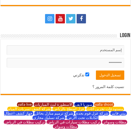
Login
تذكرني
نسيت كلمة المرور ؟
yalla shoot
سوريا لايف
الاسطورة لبث المباريات
yalla live
مستودعات تخزين اثاث
عزل اسطح بالرياض
شركة كشف تسربات المياه
بيتي فايبر
شركة عزل فوم بجدة
شركة ترميم منازل بحائل
جهاز كشف اعطال
الكابلات تحت الأرض
شركة تسليك مجاري
مظلات وسواتر
تركيب مظلات سيارات في الرياض
تركيب مظلات في الرياض
مظلات وسواتر