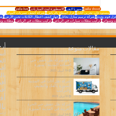
yalla shoot
سوريا لايف
الاسطورة لبث المباريات
yalla live
مستودعات تخزين اثاث
عزل اسطح بالرياض
شركة كشف تسربات المياه
زل فوم بجدة
شركة ترميم منازل بحائل
جهاز كشف اعطال الكابلات تحت الأرض
شر
 وسواتر
تركيب مظلات سيارات في الرياض
تركيب مظلات في الرياض
مظلات وس
أر
مقالات منوعة
أسع
ال
رقم شركة نقل عفش حي
الساحه المدينة المنورة
أف
19 أبريل، 2023
بال
أفض
شركة نقل أثاث فى المدينة
المنورة بالفك والتغليف
أف
والتركيب
أف
8 أبريل، 2023
شركة نقل عفش حي الحرة
با
الغربية في المدينة المنورة
ارخص 
24 أبريل، 2023