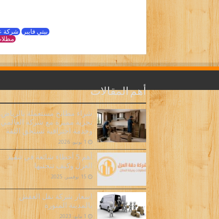
بيتي فايبر
شركة ع
مظلات
أهم المقالات
شراء مطابخ مستعملة بالرياض..
تجربة مميزة مع شركة العالمي
وخدمة احترافية تستحق الثقة
1 يونيو، 2026
أهم 5 أخطاء شائعة في تنفيذ
العزل وكيف تتجنبها
15 نوفمبر، 2025
اسعار شركة نقل العفش
بالمدينة المنورة
1 مايو، 2023