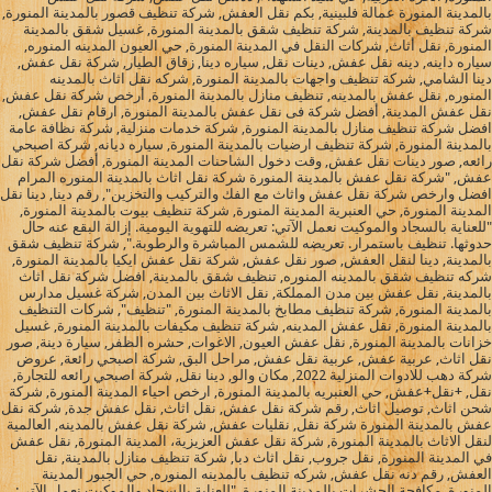
بالمدينة المنورة عمالة فلبينية, بكم نقل العفش, شركة تنظيف قصور بالمدينة المنورة,
شركة تنظيف بالمدينة, شركة تنظيف شقق بالمدينة المنورة, غسيل شقق بالمدينة
المنورة, نقل أثاث, شركات النقل في المدينة المنورة, حي العيون المدينه المنوره,
سياره داينه, دينه نقل عفش, دينات نقل, سياره دينا, زقاق الطيار, شركة نقل عفش,
دينا الشامي, شركة تنظيف واجهات بالمدينة المنورة, شركه نقل اثاث بالمدينه
المنوره, نقل عفش بالمدينه, تنظيف منازل بالمدينة المنورة, أرخص شركة نقل عفش,
نقل عفش المدينة, أفضل شركة فى نقل عفش بالمدينة المنورة, ارقام نقل عفش,
افضل شركة تنظيف منازل بالمدينة المنورة, شركة خدمات منزلية, شركة نظافة عامة
بالمدينة المنورة, شركة تنظيف ارضيات بالمدينة المنورة, سياره ديانه, شركة اصبحي
رائعه, صور دينات نقل عفش, وقت دخول الشاحنات المدينة المنورة, أفضل شركة نقل
عفش, "شركة نقل عفش بالمدينة المنورة شركة نقل اثاث بالمدينة المنوره المرام
افضل وارخص شركة نقل عفش واثاث مع الفك والتركيب والتخزين", رقم دينا, دينا نقل
المدينة المنورة, حي العنبرية المدينة المنورة, شركة تنظيف بيوت بالمدينة المنورة,
"للعناية بالسجاد والموكيت نعمل الآتي: تعريضه للتهوية اليومية. إزالة البقع عنه حال
حدوثها. تنظيف باستمرار. تعريضه للشمس المباشرة والرطوبة.", شركة تنظيف شقق
بالمدينة, دينا لنقل العفش, صور نقل عفش, شركة نقل عفش ايكيا بالمدينة المنورة,
شركه تنظيف شقق بالمدينه المنوره, تنظيف شقق بالمدينة, افضل شركة نقل اثاث
بالمدينة, نقل عفش بين مدن المملكة, نقل الاثاث بين المدن, شركة غسيل مدارس
بالمدينة المنورة, شركة تنظيف مطابخ بالمدينة المنورة, "تنظيف", شركات التنظيف
بالمدينة المنورة, نقل عفش المدينه, شركة تنظيف مكيفات بالمدينة المنورة, غسيل
خزانات بالمدينة المنورة, نقل عفش العيون, الاغوات, حشره الظفر, سيارة دينة, صور
نقل اثاث, عربية عفش, عربية نقل عفش, مراحل البق, شركة اصبحي رائعة, عروض
شركة دهب للادوات المنزلية 2022, مكان والو, دينا نقل, شركة اصبحي رائعه للتجارة,
نقل, +نقل+عفش, حي العنبريه بالمدينة المنورة, ارخص احياء المدينة المنورة, شركة
شحن اثاث, توصيل اثاث, رقم شركة نقل عفش, نقل اثاث, نقل عفش جدة, شركة نقل
عفش بالمدينة المنورة شركة نقل, نقليات عفش, شركة نقل عفش بالمدينه, العالمية
لنقل الاثاث بالمدينة المنورة, شركة نقل عفش العزيزية، المدينة المنورة, نقل عفش
في المدينة المنورة, نقل جروب, نقل اثاث دبا, شركة تنظيف منازل بالمدينة, نقل
العفش, رقم دنه نقل عفش, شركه تنظيف بالمدينه المنوره, حي الجبور المدينة
المنورة, مكافحة الحشرات بالمدينة المنورة, "للعناية بالسجاد والموكيت نعمل الآتي: