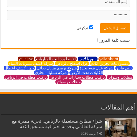
تذكرني
نسيت كلمة المرور ؟
yalla shoot
سوريا لايف
الاسطورة لبث المباريات
yalla live
مستودعات تخزين اثاث
عزل اسطح بالرياض
شركة كشف تسربات المياه
بيتي فايبر
شركة عزل فوم بجدة
شركة ترميم منازل بحائل
جهاز كشف اعطال
الكابلات تحت الأرض
شركة تسليك مجاري
مظلات وسواتر
تركيب مظلات سيارات في الرياض
تركيب مظلات في الرياض
مظلات وسواتر
أهم المقالات
شراء مطابخ مستعملة بالرياض.. تجربة مميزة مع
شركة العالمي وخدمة احترافية تستحق الثقة
1 يونيو، 2026