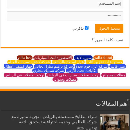
تذكرني
نسيت كلمة المرور ؟
yalla shoot
سوريا لايف
الاسطورة لبث المباريات
yalla live
مستودعات تخزين اثاث
عزل اسطح بالرياض
شركة كشف تسربات المياه
بيتي فايبر
شركة عزل فوم بجدة
شركة ترميم منازل بحائل
جهاز كشف اعطال
الكابلات تحت الأرض
شركة تسليك مجاري
مظلات وسواتر
تركيب مظلات سيارات في الرياض
تركيب مظلات في الرياض
مظلات وسواتر
أهم المقالات
شراء مطابخ مستعملة بالرياض.. تجربة مميزة مع
شركة العالمي وخدمة احترافية تستحق الثقة
1 يونيو، 2026