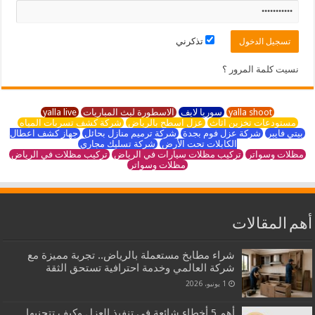
تذكرني
نسيت كلمة المرور ؟
yalla shoot
سوريا لايف
الاسطورة لبث المباريات
yalla live
مستودعات تخزين اثاث
عزل اسطح بالرياض
شركة كشف تسربات المياه
بيتي فايبر
شركة عزل فوم بجدة
شركة ترميم منازل بحائل
جهاز كشف اعطال
الكابلات تحت الأرض
شركة تسليك مجاري
مظلات وسواتر
تركيب مظلات سيارات في الرياض
تركيب مظلات في الرياض
مظلات وسواتر
أهم المقالات
شراء مطابخ مستعملة بالرياض.. تجربة مميزة مع
شركة العالمي وخدمة احترافية تستحق الثقة
1 يونيو، 2026
أهم 5 أخطاء شائعة في تنفيذ العزل وكيف تتجنبها