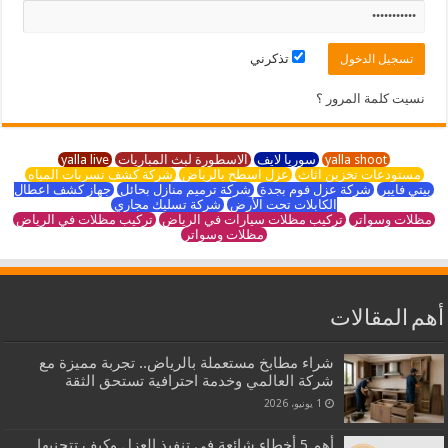
تذكرني
نسيت كلمة المرور ؟
yalla shoot
سوريا لايف
الاسطورة لبث المباريات
yalla live
مستودعات تخزين اثاث
عزل اسطح بالرياض
شركة كشف تسربات المياه
بيتي فايبر
شركة عزل فوم بجدة
شركة ترميم منازل بحائل
جهاز كشف اعطال
الكابلات تحت الأرض
شركة تسليك مجاري
مظلات وسواتر
تركيب مظلات سيارات في الرياض
تركيب مظلات في الرياض
مظلات وسواتر
أهم المقالات
شراء مطابخ مستعملة بالرياض.. تجربة مميزة مع
شركة العالمي وخدمة احترافية تستحق الثقة
1 يونيو، 2026
أهم 5 أخطاء شائعة في تنفيذ العزل وكيف تتجنبها