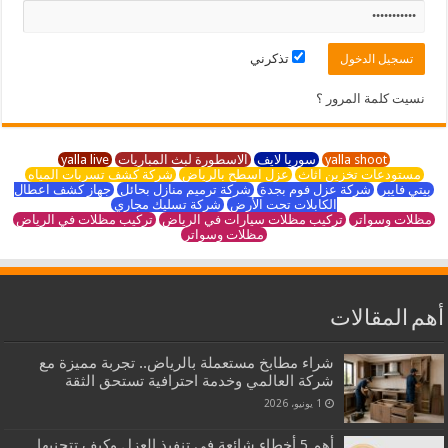
تذكرني
نسيت كلمة المرور ؟
yalla shoot
سوريا لايف
الاسطورة لبث المباريات
yalla live
مستودعات تخزين اثاث
عزل اسطح بالرياض
شركة كشف تسربات المياه
بيتي فايبر
شركة عزل فوم بجدة
شركة ترميم منازل بحائل
جهاز كشف اعطال
الكابلات تحت الأرض
شركة تسليك مجاري
مظلات وسواتر
تركيب مظلات سيارات في الرياض
تركيب مظلات في الرياض
مظلات وسواتر
أهم المقالات
شراء مطابخ مستعملة بالرياض.. تجربة مميزة مع
شركة العالمي وخدمة احترافية تستحق الثقة
1 يونيو، 2026
أهم 5 أخطاء شائعة في تنفيذ العزل وكيف تتجنبها