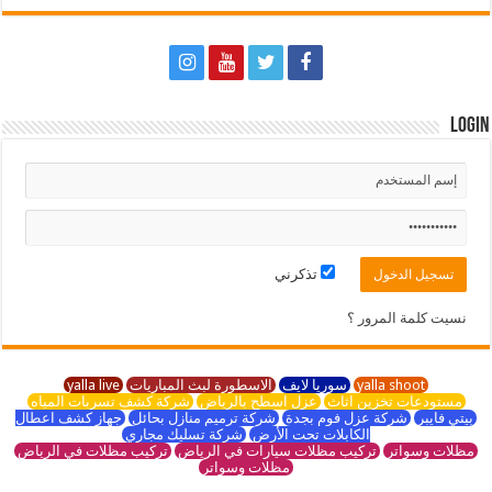
Login
تذكرني
نسيت كلمة المرور ؟
yalla shoot
سوريا لايف
الاسطورة لبث المباريات
yalla live
مستودعات تخزين اثاث
عزل اسطح بالرياض
شركة كشف تسربات المياه
بيتي فايبر
شركة عزل فوم بجدة
شركة ترميم منازل بحائل
جهاز كشف اعطال
الكابلات تحت الأرض
شركة تسليك مجاري
مظلات وسواتر
تركيب مظلات سيارات في الرياض
تركيب مظلات في الرياض
مظلات وسواتر