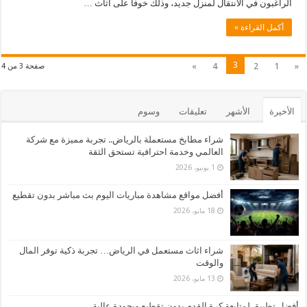
الراغبون في الانتقال لمنزل جديد، وذلك خوفًا على أثاث …
أكمل القراءة »
3
»
4
2
1
«
صفحة 3 من 4
الأخيرة
الأشهر
تعليقات
وسوم
شراء مطابخ مستعملة بالرياض.. تجربة مميزة مع شركة
العالمي وخدمة احترافية تستحق الثقة
1 يونيو، 2026
أفضل مواقع مشاهدة مباريات اليوم بث مباشر بدون تقطيع
18 مايو، 2026
شراء اثاث مستعمل في الرياض… تجربة ذكية توفر المال
والوقت
13 مايو، 2026
أفضل تطبيق لمتابعة كرة القدم بدون تقطيع وبجودة عالية