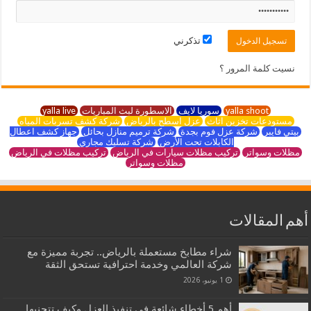
تذكرني
نسيت كلمة المرور ؟
yalla shoot
سوريا لايف
الاسطورة لبث المباريات
yalla live
مستودعات تخزين اثاث
عزل اسطح بالرياض
شركة كشف تسربات المياه
بيتي فايبر
شركة عزل فوم بجدة
شركة ترميم منازل بحائل
جهاز كشف اعطال
الكابلات تحت الأرض
شركة تسليك مجاري
مظلات وسواتر
تركيب مظلات سيارات في الرياض
تركيب مظلات في الرياض
مظلات وسواتر
أهم المقالات
شراء مطابخ مستعملة بالرياض.. تجربة مميزة مع
شركة العالمي وخدمة احترافية تستحق الثقة
1 يونيو، 2026
أهم 5 أخطاء شائعة في تنفيذ العزل وكيف تتجنبها