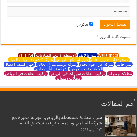
تذكرني
نسيت كلمة المرور ؟
yalla shoot
سوريا لايف
الاسطورة لبث المباريات
yalla live
مستودعات تخزين اثاث
عزل اسطح بالرياض
شركة كشف تسربات المياه
بيتي فايبر
شركة عزل فوم بجدة
شركة ترميم منازل بحائل
جهاز كشف اعطال
الكابلات تحت الأرض
شركة تسليك مجاري
مظلات وسواتر
تركيب مظلات سيارات في الرياض
تركيب مظلات في الرياض
مظلات وسواتر
أهم المقالات
شراء مطابخ مستعملة بالرياض.. تجربة مميزة مع
شركة العالمي وخدمة احترافية تستحق الثقة
1 يونيو، 2026