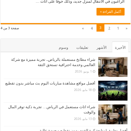
الراغبون في الانتقال لمنزل جديد، وذلك خوفًا على أثاث …
أكمل القراءة »
3
»
4
2
1
«
صفحة 3 من 4
الأخيرة
الأشهر
تعليقات
وسوم
شراء مطابخ مستعملة بالرياض.. تجربة مميزة مع شركة
العالمي وخدمة احترافية تستحق الثقة
1 يونيو، 2026
أفضل مواقع مشاهدة مباريات اليوم بث مباشر بدون تقطيع
18 مايو، 2026
شراء اثاث مستعمل في الرياض… تجربة ذكية توفر المال
والوقت
13 مايو، 2026
أفضل تطبيق لمتابعة كرة القدم بدون تقطيع وبجودة عالية