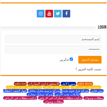
Login
تذكرني
نسيت كلمة المرور ؟
yalla shoot
سوريا لايف
الاسطورة لبث المباريات
yalla live
مستودعات تخزين اثاث
عزل اسطح بالرياض
شركة كشف تسربات المياه
بيتي فايبر
شركة عزل فوم بجدة
شركة ترميم منازل بحائل
جهاز كشف اعطال
الكابلات تحت الأرض
شركة تسليك مجاري
مظلات وسواتر
تركيب مظلات سيارات في الرياض
تركيب مظلات في الرياض
مظلات وسواتر